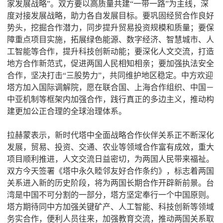
家发展战略”。双方要以高质量共建“一带一路”为主线，深
度对接发展战略，助力各自发展目标。要巩固经贸合作良好
势头，挖掘合作潜力，同步提升贸易投资规模和质量；要保
障重点项目实施，拓展绿色能源、数字经济、智慧城市、人
工智能等合作，提升科技创新动能；要深化人文交流，打造
地方合作新范式，促进两国人民相知相亲；要加强执法安全
合作，坚决打击“三股势力”，共同维护地区稳定。中方欢迎
塔方加入国际调解院，愿在联合国、上海合作组织、中国－
中亚机制等框架内加强合作，践行真正的多边主义，推动构
建更加公正合理的全球治理体系。
拉赫蒙表示，新时代塔中全面战略合作伙伴关系正不断深化
发展，贸易、投资、交通、农业等领域合作富有成效，重大
项目顺利推进，人文交流日益密切，为两国人民带来福祉。
双方今天签署《塔中永久睦邻友好合作条约》，标志着两国
关系进入新的历史阶段，将为两国长期合作开辟新前景。台
湾是中国不可分割的一部分，塔方坚定奉行一个中国原则。
塔方期待同中方加强关键矿产、人工智能、科技创新等领域
务实合作，便利人员往来，加强教育交流，推动两国关系取