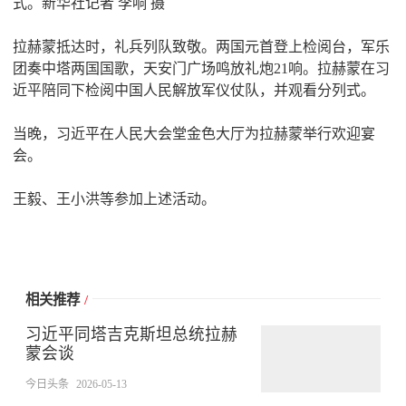
式。新华社记者 李响 摄
拉赫蒙抵达时，礼兵列队致敬。两国元首登上检阅台，军乐
团奏中塔两国国歌，天安门广场鸣放礼炮21响。拉赫蒙在习
近平陪同下检阅中国人民解放军仪仗队，并观看分列式。
当晚，习近平在人民大会堂金色大厅为拉赫蒙举行欢迎宴
会。
王毅、王小洪等参加上述活动。
相关推荐
/
习近平同塔吉克斯坦总统拉赫
蒙会谈
今日头条
2026-05-13