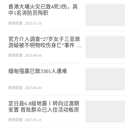
香港大埔火灾已致4死3伤，其
中1名消防员殉职
现场突发
2025-11-26
官方介入调查“27岁女子三亚旅
游疑被不明物咬伤身亡”事件 家
属：未来有考虑尸检
现场突发
2025-06-04
缅甸强震已致3301人遇难
现场突发
2025-04-04
定日县6.8级地震丨转向过渡期
安置 首批群众已入住活动板房
现场突发
2025-01-11