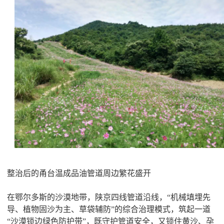
整治后的甬台温成品油管道周边繁花盛开
在鄂尔多斯的沙漠地带，陕京四线管道沿线，“机械填埋先
导、植物固沙为主、草袋辅防”的综合治理模式，筑起一道
“沙漠锁边绿色防护带”，既守护管道安全，又锁住黄沙、孕