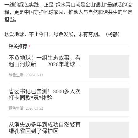
一线的绿色实践，正是“绿水青山就是金山银山”最鲜活的诠
释，更是中国守护地球家园、推动人与自然和谐共生的坚定
担当。
珍爱地球，不止今日；绿色发展，未有穷期。（杨静）
相关推荐
/
不负地球！一组生态故事，看
遍山河焕新——2026年地球日
特别报道
绿色生活
2026-05-13
省委书记已亲测！3000多人次
打卡同款“氢”体验
绿色生活
2026-03-22
从消失20多年到成功自然繁育
绿孔雀回到了保护区