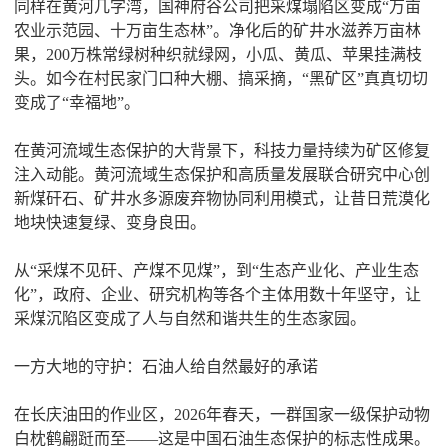
同样在黄河几字湾，国神府谷公司把采煤塌陷区变成“万亩
农业示范园、十万亩生态林”。净化后的矿井水滋养万亩林
果，200万株常绿树种织就绿网，小瓜、黄瓜、苹果挂满枝
头。如今在村民家门口种大棚、搞采摘，“黑矿区”真真切切
变成了“幸福地”。
在黄河流域生态保护的大背景下，科技力量持续为矿区修复
注入动能。黄河流域生态保护和高质量发展联合研究中心创
新煤矸石、矿井水多源废弃物协同利用模式，让昔日荒漠化
地块快速复绿、变身良田。
从“采煤不见矸、产煤不见煤”，到“生态产业化、产业生态
化”，政府、企业、研究机构等各个主体用数十年坚守，让
采煤沉陷区变成了人与自然和谐共生的生态家园。
一方大地的守护：石油人给自然最好的承诺
在长庆油田的作业区，2026年春天，一群国家一级保护动物
白枕鹤翩跹而至——这是中国石油生态保护的标志性成果。