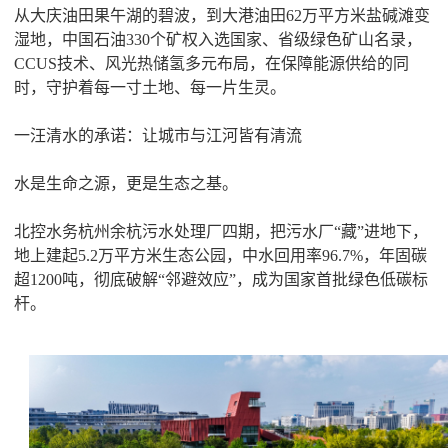
从大庆油田果午湖的碧波，到大港油田62万平方米盐碱滩变
湿地，中国石油330个矿权入选国家、省级绿色矿山名录，
CCUS技术、风光热储氢多元布局，在保障能源供给的同
时，守护着每一寸土地、每一片生灵。
一汪清水的承诺：让城市与江河皆有清流
水是生命之源，更是生态之基。
北控水务杭州余杭污水处理厂四期，把污水厂“藏”进地下，
地上建起5.2万平方米生态公园，中水回用率96.7%，年固碳
超1200吨，彻底破解“邻避效应”，成为国家首批绿色低碳标
杆。