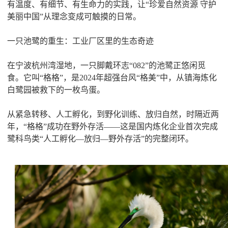
有温度、有细节、有生命力的实践，让“珍爱自然资源 守护
美丽中国”从理念变成可触摸的日常。
一只池鹭的重生：工业厂区里的生态奇迹
在宁波杭州湾湿地，一只脚戴环志“082”的池鹭正悠闲觅
食。它叫“格格”，是2024年超强台风“格美”中，从镇海炼化
白鹭园被救下的一枚鸟蛋。
从紧急转移、人工孵化，到野化训练、放归自然，时隔近两
年，“格格”成功在野外存活——这是国内炼化企业首次完成
鹭科鸟类“人工孵化—放归—野外存活”的完整闭环。