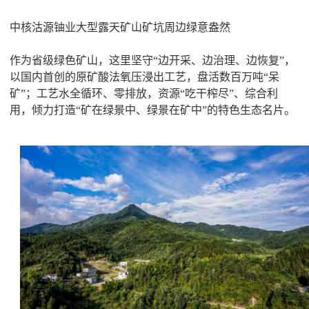
中核沽源铀业大型露天矿山矿坑周边绿意盎然
作为省级绿色矿山，这里坚守“边开采、边治理、边恢复”，
以国内首创的原矿酸法氧压浸出工艺，盘活数百万吨“呆
矿”；工艺水全循环、零排放，资源“吃干榨尽”、综合利
用，倾力打造“矿在绿景中、绿景在矿中”的特色生态名片。