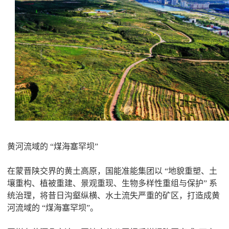
黄河流域的 “煤海塞罕坝”
在蒙晋陕交界的黄土高原，国能准能集团以 “地貌重塑、土
壤重构、植被重建、景观重现、生物多样性重组与保护” 系
统治理，将昔日沟壑纵横、水土流失严重的矿区，打造成黄
河流域的 “煤海塞罕坝”。