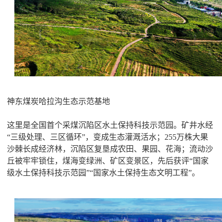
神东煤炭哈拉沟生态示范基地
这里是全国首个采煤沉陷区水土保持科技示范园。矿井水经
“三级处理、三区循环”，变成生态灌溉活水；255万株大果
沙棘长成经济林，沉陷区复垦成农田、果园、花海；流动沙
丘被牢牢锁住，煤海变绿洲、矿区变景区，先后获评“国家
级水土保持科技示范园”“国家水土保持生态文明工程”。