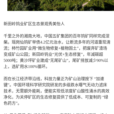
新田岭钨业矿区生态景观秀美怡人
千里之外的湘南大地，中国五矿集团的百年钨矿同样完成涅
槃。瑶岗仙钨矿举债4.2亿元治水，让断流多年的河道重现清
流；柿竹园矿业用“微生物修复+植物固土”，把废弃矿渣场
变成矿山公园；新田岭钨业“光伏+生态修复”，年减碳超
5000吨；黄沙坪矿业建成“无尾矿山”，尾矿排放减少90%以
上，选矿用水100%循环。
而在长江经济带沿线，科技力量正为矿山治理按下 “加速
键”。中国环境科学研究院研发的多级跌水曝气无动力滤床
技术，无需额外能耗，便能实现低浓度矿山酸性涌水的高效
净化，为关停矿区的生态修复提供了低成本、可复制的 “绿
色药方”。