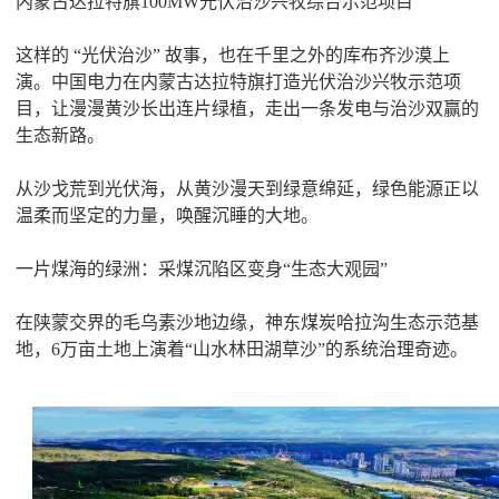
内蒙古达拉特旗100MW光伏治沙兴牧综合示范项目
这样的 “光伏治沙” 故事，也在千里之外的库布齐沙漠上
演。中国电力在内蒙古达拉特旗打造光伏治沙兴牧示范项
目，让漫漫黄沙长出连片绿植，走出一条发电与治沙双赢的
生态新路。
从沙戈荒到光伏海，从黄沙漫天到绿意绵延，绿色能源正以
温柔而坚定的力量，唤醒沉睡的大地。
一片煤海的绿洲：采煤沉陷区变身“生态大观园”
在陕蒙交界的毛乌素沙地边缘，神东煤炭哈拉沟生态示范基
地，6万亩土地上演着“山水林田湖草沙”的系统治理奇迹。