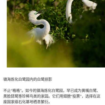
镇海炼化白鹭园内的白鹭掠影
不止“格格”。如今的镇海炼化白鹭园，早已成为黄嘴白鹭、
黑脸琵鹭等珍稀鸟类的家园。它们用翅膀“投票”，选择在这
座国家级石化基地栖息繁衍。