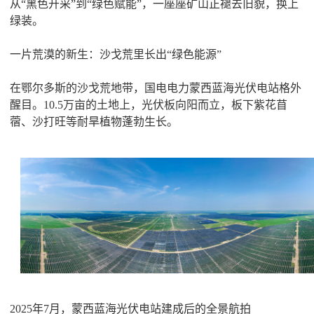
从“黑色开采”到“绿色赋能”，一座座矿山正褪去旧貌，换上
绿装。
一片荒漠的新生：沙戈荒里长出“绿色能源”
在鄂尔多斯的沙戈荒地带，国电电力蒙西蓝海光伏电站格外
醒目。10.5万亩的土地上，光伏板向阳而立，板下紫花苜
蓿、沙打旺等耐旱植物蓬勃生长。
2025年7月，蒙西蓝海光伏电站建成后的全景航拍