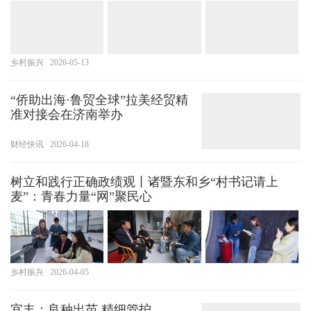
乡村振兴
2026-05-13
“侨助出海·鲁贸全球”拉美经贸精
准对接会在济南举办
财经快讯
2026-04-18
树立和践行正确政绩观丨诸暨东和乡“村书记请上
麦”：青春力量“网”聚民心
乡村振兴
2026-04-05
宜丰：良种出苗 精细管护