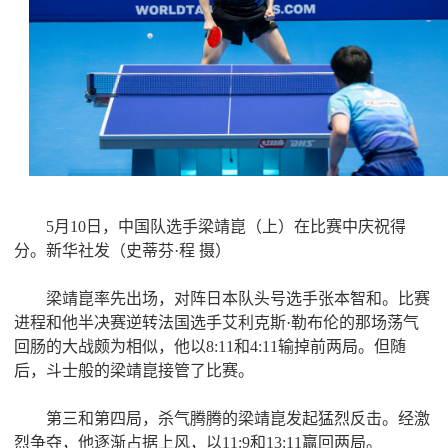
5月10日，中国队选手梁靖崑（上）在比赛中庆祝得
分。新华社发（史蒂芬·程 摄）
梁靖崑率先出场，对阵日本队头号选手张本智和。比赛
进程和他半决赛逆转法国选手艾利克斯·勒布伦的那场荡气
回肠的大战颇为相似，他以8:11和4:11输掉前两局。但随
后，斗士般的梁靖崑接管了比赛。
第三和第四局，杀气腾腾的梁靖崑发起猛烈反击。经激
烈争夺，他逐渐占据上风，以11:9和13:11赢回两局。