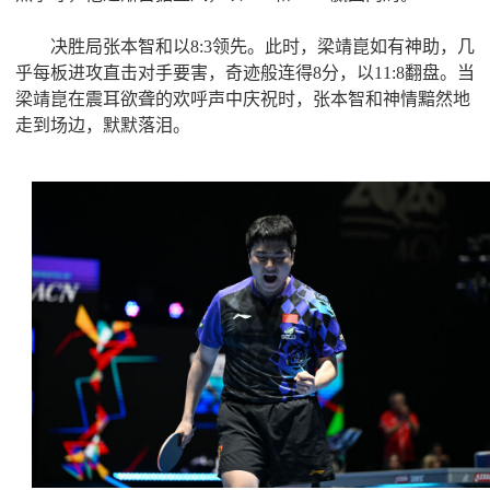
决胜局张本智和以8:3领先。此时，梁靖崑如有神助，几
乎每板进攻直击对手要害，奇迹般连得8分，以11:8翻盘。当
梁靖崑在震耳欲聋的欢呼声中庆祝时，张本智和神情黯然地
走到场边，默默落泪。