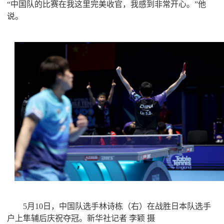
“中国队的比赛在我这里完美收官，我感到非常开心。”他
说。
5月10日，中国队选手林诗栋（右）在战胜日本队选手
户上隼辅后庆祝夺冠。新华社记者 李颖 摄