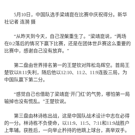
5月10日，中国队选手梁靖崑在比赛中庆祝得分。新华
社记者 连漪 摄
“从昨天到今天，自己涅槃重生了。”梁靖崑说，“两场
在0:2落后的情况下赢下比赛，还是在团体世乒赛这么重要的
比赛中，感谢自己没有放弃。”
第二盘由世界排名第一的王楚钦对阵松岛辉空。首局王
楚钦以8:11失利，随后他以12:10、11:2、11:9连扳三局，为
中国队赢下第二分。
“感觉自己也借助了梁靖崑‘开门红’的气势，哪怕第一局
输掉也没有慌乱。”王楚钦说。
第三盘由林诗栋出战，这是中国队战术设计中志在必得
的一分。林诗栋不负使命，以11:9、11:5、7:11和11:9战胜户
上隼辅。获胜后，一向举止矜持的他跳上球台，高举双手。