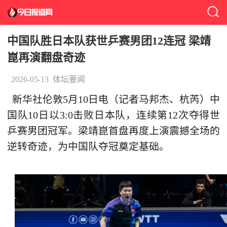
中国队胜日本队获世乒赛男团12连冠 梁靖
崑再演翻盘奇迹
2026-05-13
体坛要闻
新华社伦敦5月10日电（记者马邦杰、杭芮）中
国队10日以3:0击败日本队，连续第12次夺得世
乒赛男团冠军。梁靖崑首盘再度上演震撼全场的
逆转奇迹，为中国队夺冠奠定基础。