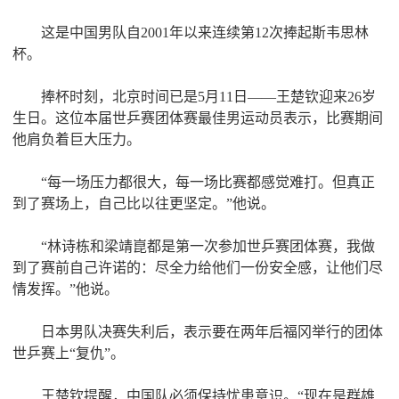
这是中国男队自2001年以来连续第12次捧起斯韦思林
杯。
捧杯时刻，北京时间已是5月11日——王楚钦迎来26岁
生日。这位本届世乒赛团体赛最佳男运动员表示，比赛期间
他肩负着巨大压力。
“每一场压力都很大，每一场比赛都感觉难打。但真正
到了赛场上，自己比以往更坚定。”他说。
“林诗栋和梁靖崑都是第一次参加世乒赛团体赛，我做
到了赛前自己许诺的：尽全力给他们一份安全感，让他们尽
情发挥。”他说。
日本男队决赛失利后，表示要在两年后福冈举行的团体
世乒赛上“复仇”。
王楚钦提醒，中国队必须保持忧患意识。“现在是群雄