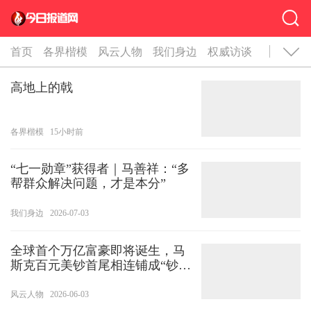
首页
各界楷模
风云人物
我们身边
权威访谈
高地上的戟
各界楷模
15小时前
“七一勋章”获得者｜马善祥：“多
帮群众解决问题，才是本分”
我们身边
2026-07-03
全球首个万亿富豪即将诞生，马
斯克百元美钞首尾相连铺成“钞票
路”，长度相当于往返月球两次
风云人物
2026-06-03