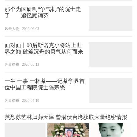
那个为国研制“争气机”的院士走
了——追忆顾诵芬
风云人物
2026-06-03
面对面丨00后斯诺克小将站上世
界之巅 破釜沉舟的勇气从何而来
各界楷模
2026-05-13
一生 一事 一杯茶——记茶学界首
位中国工程院院士陈宗懋
各界楷模
2026-04-19
英烈苏艺林归葬天津 曾潜伏台湾获取大量绝密情报