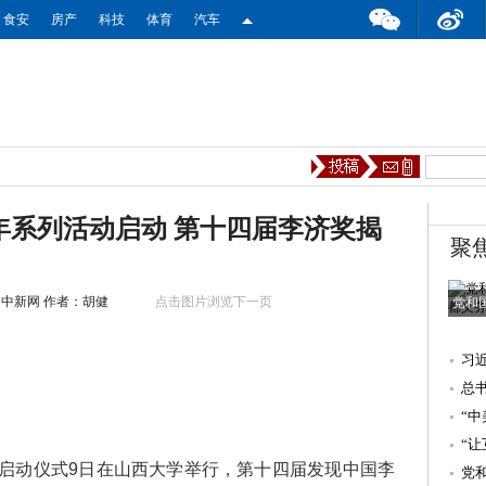
食安
房产
科技
体育
汽车
年系列活动启动 第十四届李济奖揭
聚
 中新网
作者：胡健
点击图片浏览下一页
党和
习
一
总
“
“
动启动仪式9日在山西大学举行，第十四届发现中国李
强
党