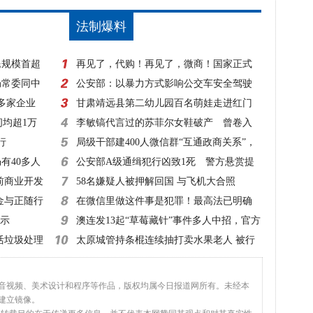
法制爆料
民规模首超
再见了，代购！再见了，微商！国家正式
局常委同中
出手，1月1日起实施！
公安部：以暴力方式影响公交车安全驾驶
0多家企业
一律立案侦查
甘肃靖远县第二幼儿园百名萌娃走进红门
间均超1万
零距离体验消防
李敏镐代言过的苏菲尔女鞋破产 曾卷入
行
超50起诉讼
局级干部建400人微信群“互通政商关系”，
有40多人
该查！
公安部A级通缉犯行凶致1死 警方悬赏提
前商业开发
高至20万元！
58名嫌疑人被押解回国 与飞机大合照
金与正随行
在微信里做这件事是犯罪！最高法已明确
指示
澳连发13起“草莓藏针”事件多人中招，官方
活垃圾处理
建议：切碎再吃
太原城管持条棍连续抽打卖水果老人 被行
拘10日
、音视频、美术设计和程序等作品，版权均属今日报道网所有。未经本
建立镜像。