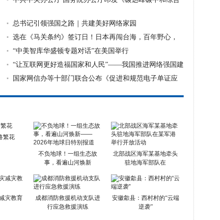
评价考核办
总书记引领强国之路｜共建美好网络家园
选在《马关条约》签订日！日本再闯台海，百年野心，
从未死心
“中美智库华盛顿专题对话”在美国举行
“让互联网更好造福国家和人民”——我国推进网络强国建
设助力
国家网信办等十部门联合公布《促进和规范电子单证应
用规定》
路繁花
不负地球！一组生态故
北部战区海军某基地牵头
事，看遍山河焕新
驻地海军部队在
减灾教育
成都消防救援机动支队进
安徽歙县：西村村的“云端
行应急救援演练
逆袭”