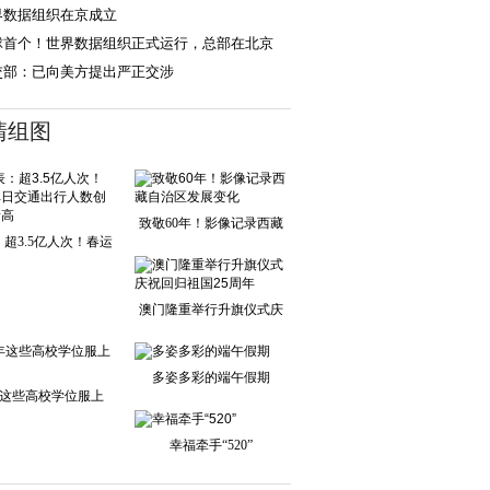
界数据组织在京成立
球首个！世界数据组织正式运行，总部在北京
交部：已向美方提出严正交涉
清组图
致敬60年！影像记录西藏
超3.5亿人次！春运
自治区发展变化
单日交通出行人
澳门隆重举行升旗仪式庆
祝回归祖国25周
多姿多彩的端午假期
这些高校学位服上
新！
幸福牵手“520”