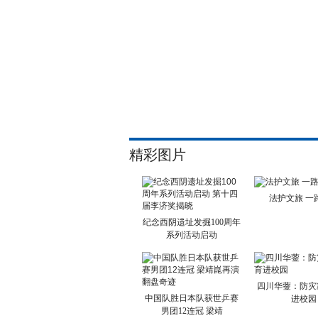
精彩图片
法护文旅 一
纪念西阴遗址发掘100周年
系列活动启动
四川华蓥：防灾
中国队胜日本队获世乒赛
进校园
男团12连冠 梁靖