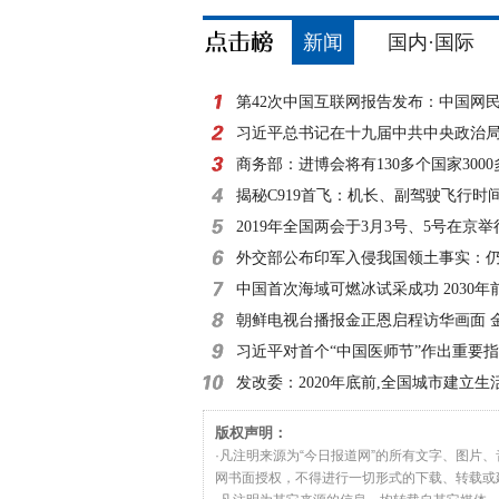
新闻
国内·国际
第42次中国互联网报告发布：中国网
8亿
习近平总书记在十九届中共中央政治
外记者见面时的讲
商务部：进博会将有130多个国家300
参展
揭秘C919首飞：机长、副驾驶飞行时
小时
2019年全国两会于3月3号、5号在京举
外交部公布印军入侵我国领土事实：仍
滞留
中国首次海域可燃冰试采成功 2030年
朝鲜电视台播报金正恩启程访华画面 
习近平对首个“中国医师节”作出重要
发改委：2020年底前,全国城市建立生
收费制度
版权声明：
·凡注明来源为“今日报道网”的所有文字、图片
网书面授权，不得进行一切形式的下载、转载或