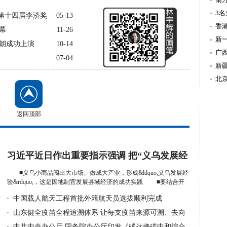
温
3
 第十四届李济奖
05-13
造
香
幕
11-26
新
朝成功上演
10-14
持
广
07-04
新
北
返回顶部
习近平近日作出重要指示强调 把“义乌发展经
验”进一步总结好运
■义乌小商品闯出大市场、做成大产业，形成&ldquo;义乌发展经
验&rdquo;，这是因地制宜发展县域经济的成功实践 ■要结合开
展...
详细》
中国载人航天工程首批外籍航天员选拔顺利完成
山东健全疫苗全程追溯体系 让每支疫苗来源可溯、去向
可追
中共中央办公厅 国务院办公厅印发《碳达峰碳中和综合