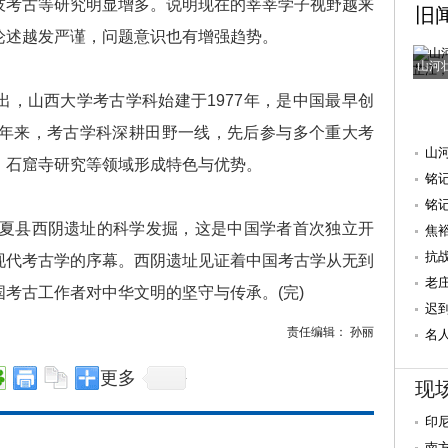
技考古等研究明显增多。说明现在的莘莘学子视野越来
旧
论述越发严谨，问题意识也有增强趋势。
山河
山西大学考古学科始建于1977年，是中国最早创
十年来，考古学科深耕田野一线，先后参与多个重大考
山
、石窟寺研究等领域形成特色与优势。
铭
抗
铭
夏县西阴遗址的科学发掘，这是中国学者首次独立开
焦
量 
抗
现代考古学的序幕。西阴遗址见证着中国考古学从无到
老
考古工作者对中华文明的坚守与传承。(完)
迟
责任编辑： 孙丽
重
名
献
更多
现
印
南