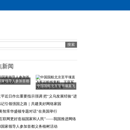
焦新闻
国家领导人参加首都
中国国航北京至平壤直飞
义务植树活动
客运航线复航，
近平近日作出重要指示强调 把“义乌发展经验”进
步总结好
书记引领强国之路｜共建美好网络家园
中美智库华盛顿专题对话”在美国举行
让互联网更好造福国家和人民”——我国推进网络
国建设助力
和国家领导人参加首都义务植树活动