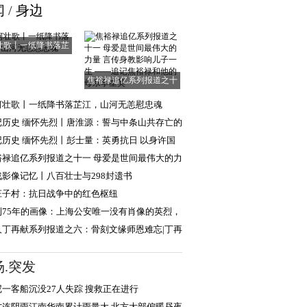
闻
/
身边
壮歌丨一纸降书落芷
江，山河无恙慰
焦裕禄追亿系列报道之十
一 母爱是世间
河壮歌丨一纸降书落芷江，山河无恙慰忠魂
记历史 缅怀先烈丨唐淮源：誓与中条山共存亡的
日英烈
记历史 缅怀先烈丨彭士量：英勇抗日 以身许国
裕禄追亿系列报道之十一 母爱是世间最伟大的力
言传身教
战影像记忆丨八百壮士与298封遗书
庄子村：抗日战争中的红色枢纽
到75年的画像：上海公安唯一没有肖像的英烈，
现年轻模样
人丁再献系列报道之六：骨刻文缘师恩难忘|丁再
忆路遥教授
场.突发
尼一客船沉没27人失踪 搜救正在进行
方连阴雨江南华南累计雨量大 北方大部偏暖昼夜