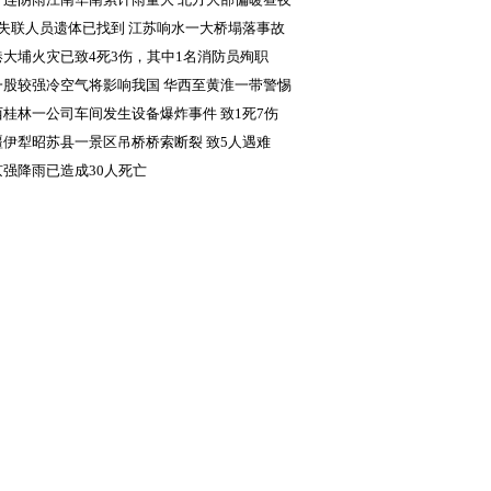
差显著
名失联人员遗体已找到 江苏响水一大桥塌落事故
成5人死亡
港大埔火灾已致4死3伤，其中1名消防员殉职
一股较强冷空气将影响我国 华西至黄淮一带警惕
续降雨致灾
西桂林一公司车间发生设备爆炸事件 致1死7伤
疆伊犁昭苏县一景区吊桥桥索断裂 致5人遇难
京强降雨已造成30人死亡