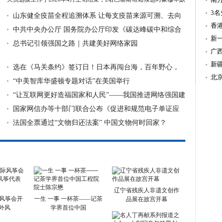
德&...
详细》
温
3
山东健全疫苗全程追溯体系 让每支疫苗来源可溯、去向
造
香
可追
中共中央办公厅 国务院办公厅印发《碳达峰碳中和综合
新
评价考核办
总书记引领强国之路｜共建美好网络家园
持
广
新
选在《马关条约》签订日！日本再闯台海，百年野心，
北
从未死心
“中美智库华盛顿专题对话”在美国举行
“让互联网更好造福国家和人民”——我国推进网络强国建
设助力
国家网信办等十部门联合公布《促进和规范电子单证应
用规定》
法国全票通过“文物归还法案” 中国文物何时回家？
辽宁省残疾人非遗文创作
际风筝会开
一生 一事 一杯茶——记茶
品展在故宫开幕
中外风
学界首位中国