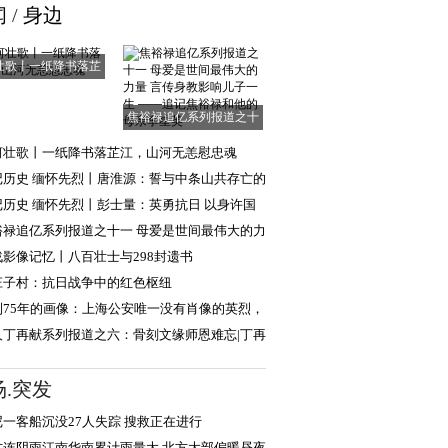
闻
/
身边
壮歌丨一纸降书落芷
江，山河无恙慰
焦裕禄追亿系列报道之十
一 母爱是世间
河壮歌丨一纸降书落芷江，山河无恙慰忠魂
记历史 缅怀先烈丨唐淮源：誓与中条山共存亡的
日英烈
记历史 缅怀先烈丨彭士量：英勇抗日 以身许国
裕禄追亿系列报道之十一 母爱是世间最伟大的力
言传身教
战影像记忆丨八百壮士与298封遗书
庄子村：抗日战争中的红色枢纽
到75年的画像：上海公安唯一没有肖像的英烈，
现年轻模样
人丁再献系列报道之六：骨刻文缘师恩难忘|丁再
忆路遥教授
场.突发
尼一客船沉没27人失踪 搜救正在进行
方连阴雨江南华南累计雨量大 北方大部偏暖昼夜