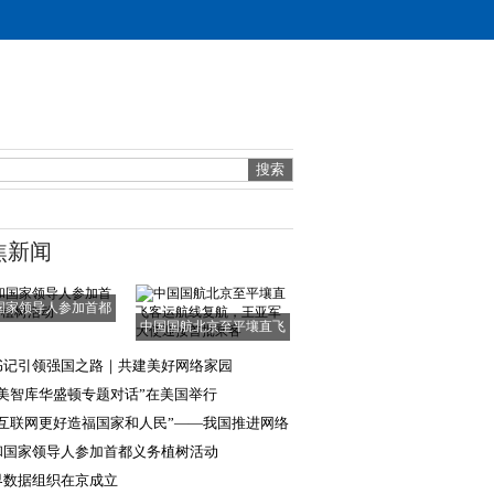
焦新闻
国家领导人参加首都
中国国航北京至平壤直飞
义务植树活动
客运航线复航，
书记引领强国之路｜共建美好网络家园
中美智库华盛顿专题对话”在美国举行
让互联网更好造福国家和人民”——我国推进网络
国建设助力
和国家领导人参加首都义务植树活动
界数据组织在京成立