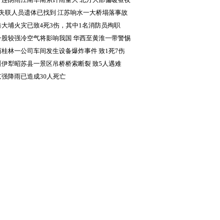
差显著
名失联人员遗体已找到 江苏响水一大桥塌落事故
成5人死亡
港大埔火灾已致4死3伤，其中1名消防员殉职
一股较强冷空气将影响我国 华西至黄淮一带警惕
续降雨致灾
西桂林一公司车间发生设备爆炸事件 致1死7伤
疆伊犁昭苏县一景区吊桥桥索断裂 致5人遇难
京强降雨已造成30人死亡