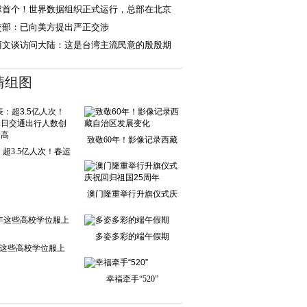
球首个！世界数据组织正式运行，总部在北京
交部：已向美方提出严正交涉
丽文谈访问大陆：这是台湾主流民意的殷殷期
，两岸不是终需
清组图
致敬60年！影像记录西藏
超3.5亿人次！春运
自治区发展变化
单日交通出行人
澳门隆重举行升旗仪式庆
祝回归祖国25周
多姿多彩的端午假期
这些高校学位服上
新！
幸福牵手“520”