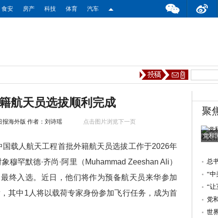
食安
房产
科技
体育
汽车
籍航天员选拔顺利完成
聚
日报海外版
作者：刘诗瑶
点击图片浏览下一页
党和
国载人航天工程首批外籍航天员选拔工作于2026年
默德·齐尚·阿里（Muhammad Zeeshan Ali）
总
“
aud）最终入选。近日，他们将作为预备航天员来华参加
“
，其中1人将以载荷专家身份参加飞行任务，成为首
强
党
世