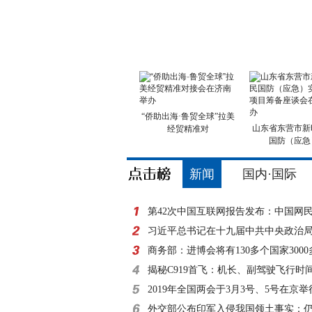
“侨助出海·鲁贸全球”拉美
山东省东营市新
经贸精准对
国防（应急
新闻
国内·国际
第42次中国互联网报告发布：中国网
8亿
习近平总书记在十九届中共中央政治
外记者见面时的讲
商务部：进博会将有130多个国家300
参展
揭秘C919首飞：机长、副驾驶飞行时
小时
2019年全国两会于3月3号、5号在京举
外交部公布印军入侵我国领土事实：仍