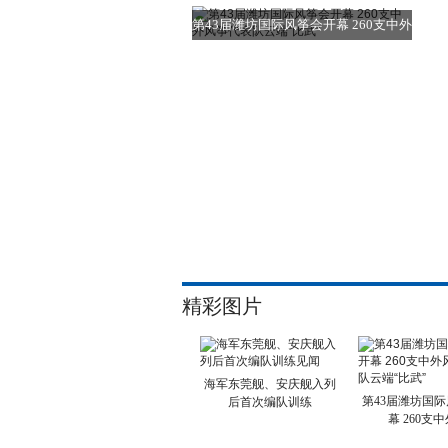
训练
第43届潍坊国际风筝会开幕 260支中外
风
精彩图片
海军东莞舰、安庆舰入列
第43届潍坊国
后首次编队训练
幕 260支