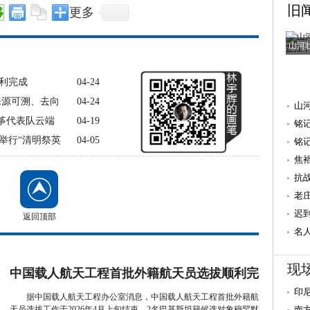
旧
更多
山河
利完成
04-24
来源可溯、去向
04-24
山
风筝代表队云端
04-19
铭
举行“清明祭英
04-05
抗
铭
焦
量 
抗
老
迟
返回顶部
重
名
献
现
中国载人航天工程首批外籍航天员选拔顺利完
印
成
据中国载人航天工程办公室消息，中国载人航天工程首批外籍航
天员选拔工作于2026年4月上旬结束，2名巴基斯坦籍候选对象穆罕默
南