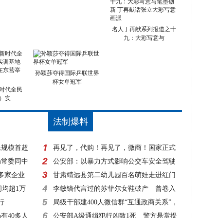
名人丁再献系列报道之十
九：大彩写意与
孙颖莎夺得国际乒联世界
杯女单冠军
时代全民
）实
法制爆料
民规模首超
再见了，代购！再见了，微商！国家正式
局常委同中
出手，1月1日起实施！
公安部：以暴力方式影响公交车安全驾驶
0多家企业
一律立案侦查
甘肃靖远县第二幼儿园百名萌娃走进红门
间均超1万
零距离体验消防
李敏镐代言过的苏菲尔女鞋破产 曾卷入
行
超50起诉讼
局级干部建400人微信群“互通政商关系”，
有40多人
该查！
公安部A级通缉犯行凶致1死 警方悬赏提