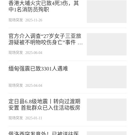
香港大埔火灾已致4死3伤，其
中1名消防员殉职
现场突发
2025-11-26
官方介入调查“27岁女子三亚旅
游疑被不明物咬伤身亡”事件 家
属：未来有考虑尸检
现场突发
2025-06-04
缅甸强震已致3301人遇难
现场突发
2025-04-04
定日县6.8级地震丨转向过渡期
安置 首批群众已入住活动板房
现场突发
2025-01-11
佩洛西突发意外！已被送往医