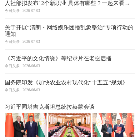
人社部拟发布12个新职业 具体有哪些？一起来看→
今日头条
2026-07-03
关于开展“清朗・网络娱乐团播乱象整治”专项行动的
通知
今日头条
2026-07-03
《习近平的文化情缘》等纪录片在老挝启播
今日头条
2026-06-03
国务院印发《加快农业农村现代化“十五五”规划》
今日头条
2026-06-03
习近平同塔吉克斯坦总统拉赫蒙会谈