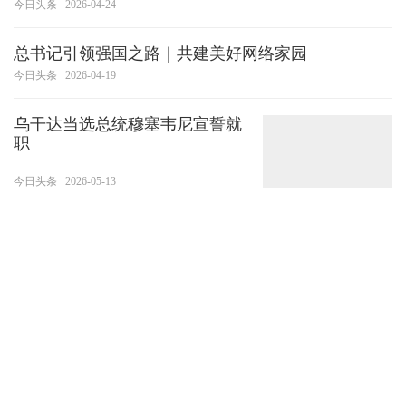
展之路
今日头条
2026-04-24
总书记引领强国之路｜共建美好网络家园
今日头条
2026-04-19
乌干达当选总统穆塞韦尼宣誓就
职
今日头条
2026-05-13
习近平近日作出重要指示强调 把“义乌发展经验”进一
步总结好运用好 探索走出符合各自实际的高质量发
展之路
今日头条
2026-04-24
总书记引领强国之路｜共建美好网络家园
今日头条
2026-04-19
“中美智库华盛顿专题对话”在美国举行