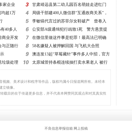
0多家企业
一律立案侦查
甘肃靖远县第二幼儿园百名萌娃走进红门
间均超1万
零距离体验消防
局级干部建400人微信群“互通政商关系”，
行
该查！
李敏镐代言过的苏菲尔女鞋破产 曾卷入
有40多人
超50起诉讼
公安部A级通缉犯行凶致1死 警方悬赏提
前商业开发
高至20万元！
在微信里做这件事是犯罪！最高法已明确
金与正随行
58名嫌疑人被押解回国 与飞机大合照
指示
澳连发13起“草莓藏针”事件多人中招，官方
活垃圾处理
建议：切碎再吃
太原城管持条棍连续抽打卖水果老人 被行
拘10日
、音视频、美术设计和程序等作品，版权均属今日报道网所有。未经本
建立镜像。
，转载目的在于传递更多信息，并不代表本网赞同其观点和对其真实性
返回顶部
不良信息举报信箱
网上投稿