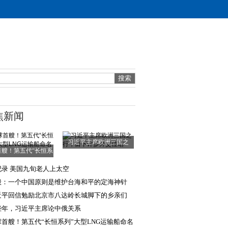
焦新闻
习近平主席欧洲三国之
首艘！第五代“长恒系
行，留下许多外交
列”大型LNG运
纪录 美国九旬老人上太空
毅：一个中国原则是维护台海和平的定海神针
近平回信勉励北京市八达岭长城脚下的乡亲们
些年，习近平主席论中俄关系
球首艘！第五代“长恒系列”大型LNG运输船命名