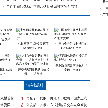
其
新
习近平回信勉励北京市八达岭长城脚下的乡亲们
致
广
广
“金牌绿
七旬画家用100多天 画了
中国首个关注乡村地区的
离世
幅10余平方米的
联合国教科文组
俄罗斯总统普京接受新华
中国队已获
焦裕禄夫妇是我的再生父
社专访（全文）
19个
母 ——访焦裕
法制爆料
民规模首超
再见了，代购！再见了，微商！国家正式
局常委同中
出手，1月1日起实施！
公安部：以暴力方式影响公交车安全驾驶