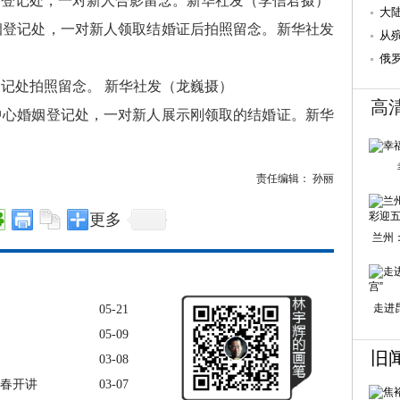
姻登记处，一对新人合影留念。新华社发（李信君摄）
交
大
姻登记处，一对新人领取结婚证后拍照留念。新华社发
当
从
论
俄
登记处拍照留念。 新华社发（龙巍摄）
高
中心婚姻登记处，一对新人展示刚领取的结婚证。新华
责任编辑： 孙丽
更多
兰州
走进
05-21
05-09
旧
03-08
初春开讲
03-07