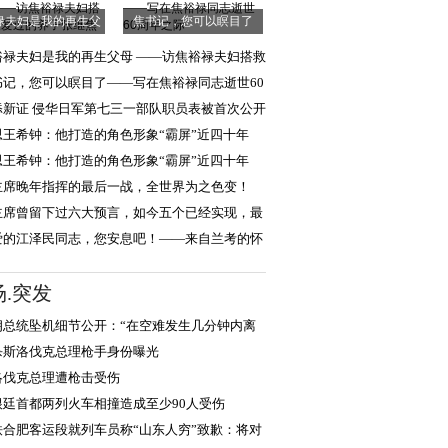
禄夫妇是我的再生父
焦书记，您可以瞑目了
母 ——访焦裕
——写在焦裕禄同
裕禄夫妇是我的再生父母 ——访焦裕禄夫妇搭救
关爱过的养
书记，您可以瞑目了——写在焦裕禄同志逝世60
年之际
添新证 侵华日军第七三一部队职员表被首次公开
思王希钟：他打造的角色形象“霸屏”近四十年
思王希钟：他打造的角色形象“霸屏”近四十年
主席晚年指挥的最后一战，全世界为之色变！
主席曾留下过六大预言，如今五个已经实现，最
一个还会远吗
爱的江泽民同志，您安息吧！——来自兰考的怀
和报告
场.突发
朗总统坠机细节公开：“在空难发生几分钟内离
杀斯洛伐克总理枪手身份曝光
洛伐克总理遭枪击受伤
根廷首都两列火车相撞造成至少90人受伤
铁合肥客运段就列车员称“山东人穷”致歉：将对