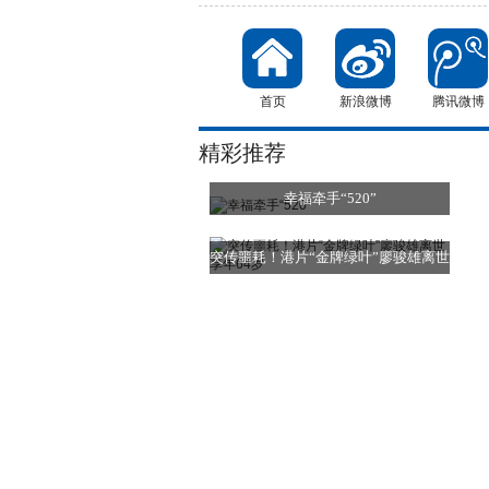
首页
新浪微博
腾讯微博
精彩推荐
幸福牵手“520”
突传噩耗！港片“金牌绿叶”廖骏雄离世