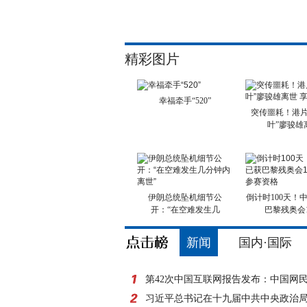
精彩图片
幸福牵手“520”
突传噩耗！港片
叶”廖骏雄
伊朗总统坠机细节公
倒计时100天！
开：“在空难发生几
巴黎残奥会
新闻
国内·国际
第42次中国互联网报告发布：中国网
8亿
习近平总书记在十九届中共中央政治