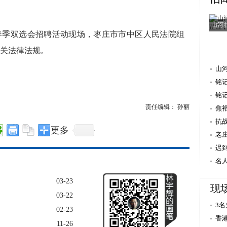
山河
6年春季双选会招聘活动现场，枣庄市市中区人民法院组
关法律法规。
山
铭
抗
铭
责任编辑： 孙丽
焦
量 
抗
更多
老
迟
重
名
献
03-23
现
03-22
3
02-23
造
香
11-26