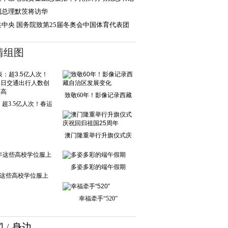
国总理默茨将访华
共中央 国务院致第25届冬奥会中国体育代表团
贺电
清组图
致敬60年！影像记录西藏
超3.5亿人次！春运
自治区发展变化
单日交通出行人
澳门隆重举行升旗仪式庆
祝回归祖国25周
多姿多彩的端午假期
这些高校学位服上
新！
幸福牵手“520”
闻
/
身边