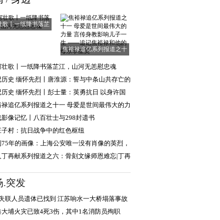
壮歌丨一纸降书落芷
江，山河无恙慰
焦裕禄追亿系列报道之十
一 母爱是世间
河壮歌丨一纸降书落芷江，山河无恙慰忠魂
记历史 缅怀先烈丨唐淮源：誓与中条山共存亡的
日英烈
记历史 缅怀先烈丨彭士量：英勇抗日 以身许国
裕禄追亿系列报道之十一 母爱是世间最伟大的力
言传身教
战影像记忆丨八百壮士与298封遗书
庄子村：抗日战争中的红色枢纽
到75年的画像：上海公安唯一没有肖像的英烈，
现年轻模样
人丁再献系列报道之六：骨刻文缘师恩难忘|丁再
忆路遥教授
场.突发
名失联人员遗体已找到 江苏响水一大桥塌落事故
成5人死亡
港大埔火灾已致4死3伤，其中1名消防员殉职