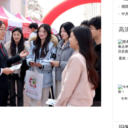
德
中
的
高
图表：
今年
旧