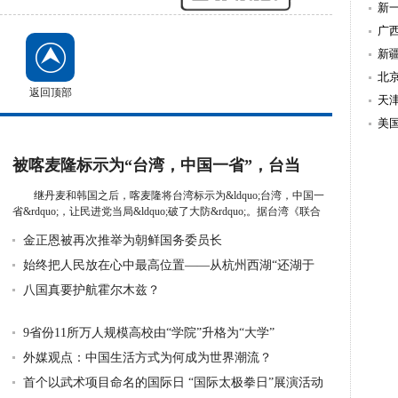
新
持
广
新
北
返回顶部
天
美
被喀麦隆标示为“台湾，中国一省”，台当
局“破大防”
继丹麦和韩国之后，喀麦隆将台湾标示为&ldquo;台湾，中国一
省&rdquo;，让民进党当局&ldquo;破了大防&rdquo;。据台湾《联合
报》2...
详细》
金正恩被再次推举为朝鲜国务委员长
始终把人民放在心中最高位置——从杭州西湖“还湖于
民”看为民
八国真要护航霍尔木兹？
9省份11所万人规模高校由“学院”升格为“大学”
外媒观点：中国生活方式为何成为世界潮流？
首个以武术项目命名的国际日 “国际太极拳日”展演活动