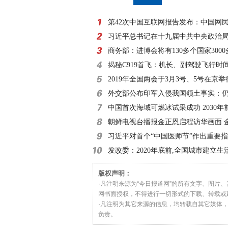
第42次中国互联网报告发布：中国网
8亿
习近平总书记在十九届中共中央政治
外记者见面时的讲
商务部：进博会将有130多个国家300
参展
揭秘C919首飞：机长、副驾驶飞行时
小时
2019年全国两会于3月3号、5号在京举
外交部公布印军入侵我国领土事实：仍
滞留
中国首次海域可燃冰试采成功 2030年
朝鲜电视台播报金正恩启程访华画面 
习近平对首个“中国医师节”作出重要
发改委：2020年底前,全国城市建立生
收费制度
版权声明：
·凡注明来源为“今日报道网”的所有文字、图片
网书面授权，不得进行一切形式的下载、转载或
·凡注明为其它来源的信息，均转载自其它媒体
负责。