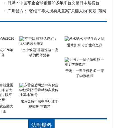
举行
日媒：中国车企全球销量20多年来首次超日本居榜首
广州警方：“张维平等人拐卖儿童案”关键人物“梅姨”落网
爱水护水 守护生命之源
2026年
“空中戏剧”非遗巡游：流
开幕
动的民俗盛宴
于漪：一辈子做教师 一辈
子学做教师
东营金盾司法中等职业学
就业圈大
校荣获“雷锋精
｜山
法制爆料