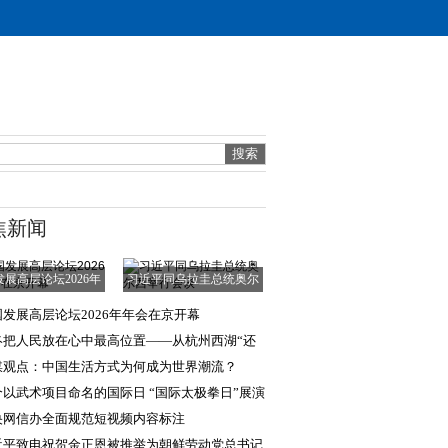
焦新闻
展高层论坛2026年
习近平同乌拉圭总统奥尔
年会在京开幕
西举行会谈
国发展高层论坛2026年年会在京开幕
终把人民放在心中最高位置——从杭州西湖“还
于民”看为民
媒观点：中国生活方式为何成为世界潮流？
个以武术项目命名的国际日 “国际太极拳日”展演
动举行
央网信办全面规范短视频内容标注
近平致电祝贺金正恩被推举为朝鲜劳动党总书记