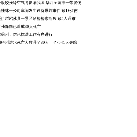
一股较强冷空气将影响我国 华西至黄淮一带警惕
续降雨致灾
西桂林一公司车间发生设备爆炸事件 致1死7伤
疆伊犁昭苏县一景区吊桥桥索断裂 致5人遇难
京强降雨已造成30人死亡
津蓟州：防汛抗洪工作有序进行
国得州洪水死亡人数升至80人 至少41人失踪