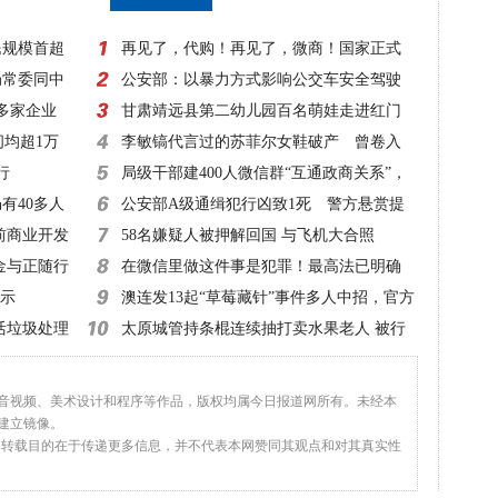
民规模首超
再见了，代购！再见了，微商！国家正式
局常委同中
出手，1月1日起实施！
公安部：以暴力方式影响公交车安全驾驶
0多家企业
一律立案侦查
甘肃靖远县第二幼儿园百名萌娃走进红门
间均超1万
零距离体验消防
李敏镐代言过的苏菲尔女鞋破产 曾卷入
行
超50起诉讼
局级干部建400人微信群“互通政商关系”，
有40多人
该查！
公安部A级通缉犯行凶致1死 警方悬赏提
前商业开发
高至20万元！
58名嫌疑人被押解回国 与飞机大合照
金与正随行
在微信里做这件事是犯罪！最高法已明确
指示
澳连发13起“草莓藏针”事件多人中招，官方
活垃圾处理
建议：切碎再吃
太原城管持条棍连续抽打卖水果老人 被行
拘10日
、音视频、美术设计和程序等作品，版权均属今日报道网所有。未经本
建立镜像。
，转载目的在于传递更多信息，并不代表本网赞同其观点和对其真实性