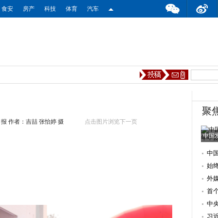
食安
房产
科技
体育
汽车
聚
日报
作者：吉喆 张怡婷 摄
点击图片浏览下一页
中国发
中
始
湖
外
首
活
中
习