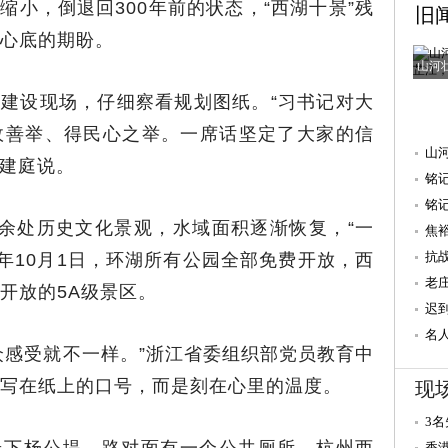
缩小，倒退回300年前的状态，“西湖十景”残
旧
心底的期盼。
山河
建设现场，仔细察看规划图纸。“习书记对大
政善举、得民心之举。一席话坚定了大家的信
山
张建庭说。
铭
抗
铭
0余处历史文化景观，水域面积逐渐恢复，“一
焦
量 
抗
3年10月1日，环湖所有公园全部免费开放，西
老
开放的5A级景区。
迟
重
名
众感受就不一样。”浙江省委组织部党员教育中
献
写在纸上的口号，而是刻在心里的温度。
现
3
造
香