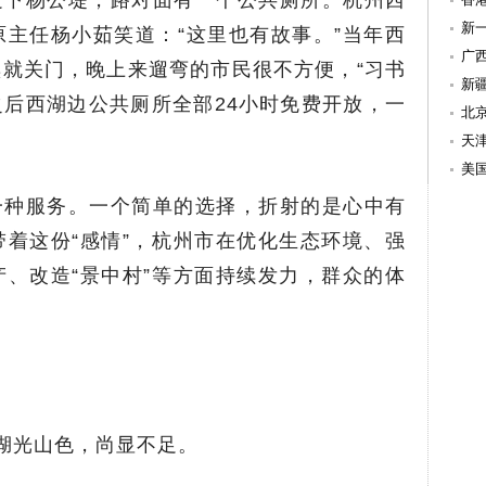
走下杨公堤，路对面有一个公共厕所。杭州西
新
主任杨小茹笑道：“这里也有故事。”当年西
持
广
就关门，晚上来遛弯的市民很不方便，“习书
新
后西湖边公共厕所全部24小时免费开放，一
北
天
美
一种服务。一个简单的选择，折射的是心中有
着这份“感情”，杭州市在优化生态环境、强
、改造“景中村”等方面持续发力，群众的体
还湖光山色，尚显不足。