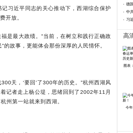
德
委书记习近平同志的关心推动下，西湖综合保护
中
费开放。
的
习
高
造福是最大政绩。”当前，在树立和践行正确政
民”的故事，更能体会那份深厚的人民情怀。
图表：
00天，‘要回’了300年的历史。”杭州西湖风
着记者走上杨公堤，思绪回到了2002年11月
察杭州第一站就来到西湖。
今年