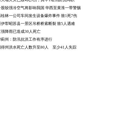
一股较强冷空气将影响我国 华西至黄淮一带警惕
续降雨致灾
西桂林一公司车间发生设备爆炸事件 致1死7伤
疆伊犁昭苏县一景区吊桥桥索断裂 致5人遇难
京强降雨已造成30人死亡
津蓟州：防汛抗洪工作有序进行
国得州洪水死亡人数升至80人 至少41人失踪