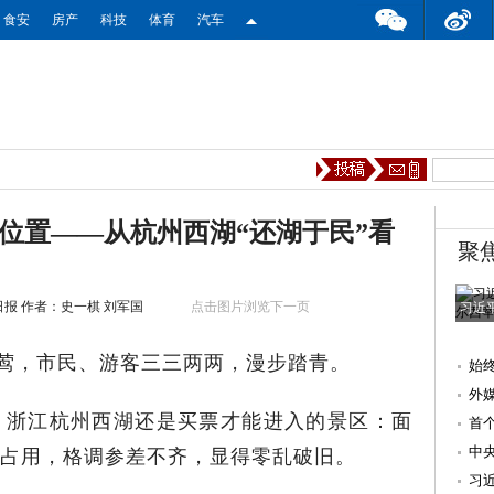
食安
房产
科技
体育
汽车
位置——从杭州西湖“还湖于民”看
聚
日报
作者：史一棋 刘军国
点击图片浏览下一页
习近
莺，市民、游客三三两两，漫步踏青。
始
湖
外
，浙江杭州西湖还是买票才能进入的景区：面
首
活
中
占用，格调参差不齐，显得零乱破旧。
习