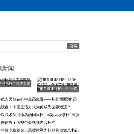
焦新闻
平同乌拉圭总统奥尔
“银龄健康守护行动”正式
西举行会谈
启动，全国首
终把人民放在心中最高位置——从杭州西湖“还
于民”看为民
媒观点：中国生活方式为何成为世界潮流？
个以武术项目命名的国际日 “国际太极拳日”展演
动举行
央网信办全面规范短视频内容标注
近平致电祝贺金正恩被推举为朝鲜劳动党总书记