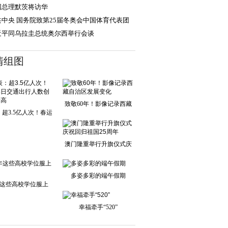
国总理默茨将访华
共中央 国务院致第25届冬奥会中国体育代表团
贺电
近平同乌拉圭总统奥尔西举行会谈
清组图
致敬60年！影像记录西藏
超3.5亿人次！春运
自治区发展变化
单日交通出行人
澳门隆重举行升旗仪式庆
祝回归祖国25周
多姿多彩的端午假期
这些高校学位服上
新！
幸福牵手“520”