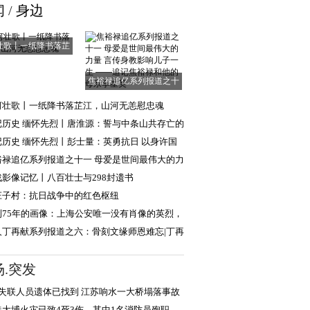
闻
/
身边
壮歌丨一纸降书落芷
江，山河无恙慰
焦裕禄追亿系列报道之十
一 母爱是世间
河壮歌丨一纸降书落芷江，山河无恙慰忠魂
记历史 缅怀先烈丨唐淮源：誓与中条山共存亡的
日英烈
记历史 缅怀先烈丨彭士量：英勇抗日 以身许国
裕禄追亿系列报道之十一 母爱是世间最伟大的力
言传身教
战影像记忆丨八百壮士与298封遗书
庄子村：抗日战争中的红色枢纽
到75年的画像：上海公安唯一没有肖像的英烈，
现年轻模样
人丁再献系列报道之六：骨刻文缘师恩难忘|丁再
忆路遥教授
场.突发
名失联人员遗体已找到 江苏响水一大桥塌落事故
成5人死亡
港大埔火灾已致4死3伤，其中1名消防员殉职