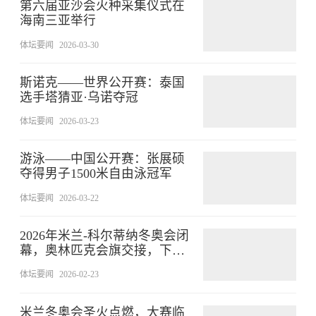
第六届亚沙会火种采集仪式在
海南三亚举行
体坛要闻
2026-03-30
斯诺克——世界公开赛：泰国
选手塔猜亚·乌诺夺冠
体坛要闻
2026-03-23
游泳——中国公开赛：张展硕
夺得男子1500米自由泳冠军
体坛要闻
2026-03-22
2026年米兰-科尔蒂纳冬奥会闭
幕，奥林匹克会旗交接，下届
冬奥会在法国举办；中国队5金
体坛要闻
2026-02-23
4银6铜收官
米兰冬奥会圣火点燃，大赛临