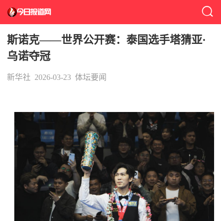
斯诺克——世界公开赛：泰国选手塔猜亚·
乌诺夺冠
新华社
2026-03-23
体坛要闻