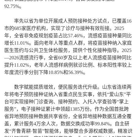
92.75%。
率先以省为单位开展成人预防接种处方试点，已覆盖16
市的685家医疗机构，实现了诊疗与接种有效衔接。2025
年，全省非免疫规划疫苗占比57.46%，流感疫苗接种量同比
增长11.01%。面向老年人等重点人群，将疫苗接种纳入家庭
医生签约与公共卫生体检服务，提供个性化接种指导。2025
—2026流感流行季，全省60岁及以上老人流感疫苗接种同比
提升11.02%，老年人流感样病例就诊比例、标本阳性率较上
年度流行季分别下降10.85%和56.39%。
数字赋能提质增效，便民服务迭代升级。山东省连续两
年将电子预防接种证纳入省重点民生实事，依托“爱山东”平
台可实现接种门诊查询、接种预约、入托入学查验等“掌上
服务”，电子接种证累计申领超1385万份。作为全国首批跨
省异地预防接种数据共享省份，全省异地接种数据互通全覆
盖，累计服务4万余人次，数据交换成功率99.84%。自主研
发“齐鲁青耕·智苗”智能体，能够整合多源权威数据，精准识