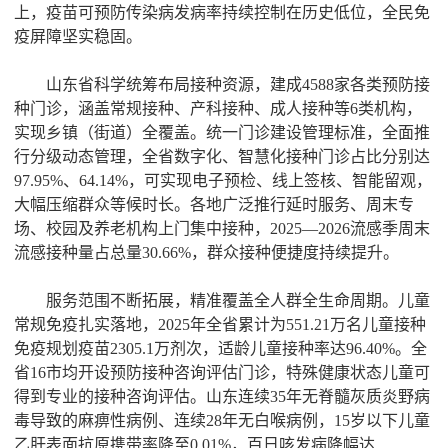
上，疫苗可预防传染病发病率持续控制在历史低位，全民免
疫屏障坚实稳固。
山东省科学统筹布局接种资源，建成4588家各类预防接
种门诊，涵盖常规接种、产科接种、成人接种等6类机构，
实现乡镇（街道）全覆盖。统一门诊建设管理标准，全面推
行分级动态管理，全省数字化、智慧化接种门诊占比分别达
97.95%、64.14%，可实现电子预检、线上签核、智能留观，
大幅压缩群众等候时长。各地广泛推行延时服务、周末专
场、校园及养老机构上门集中接种，2025—2026流感季周末
流感接种量占总量30.66%，群众接种便捷度持续提升。
服务范围不断拓展，精准覆盖全人群全生命周期。儿童
常规免疫扎实落地，2025年全省累计为551.21万名儿童接种
免疫规划疫苗2305.1万剂次，适龄儿童接种率达96.40%。全
省16市均开设预防接种咨询评估门诊，特殊健康状态儿童可
得到专业的接种咨询评估。山东连续35年无脊髓灰质炎野病
毒导致的麻痹性病例、连续28年无白喉病例，15岁以下儿童
乙肝表面抗原携带率降至0.01%，百日咳发病降幅达