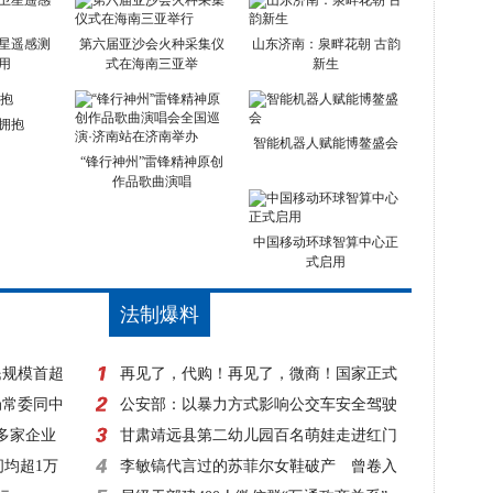
星遥感测
第六届亚沙会火种采集仪
山东济南：泉畔花朝 古韵
用
式在海南三亚举
新生
的拥抱
智能机器人赋能博鳌盛会
“锋行神州”雷锋精神原创
作品歌曲演唱
中国移动环球智算中心正
式启用
法制爆料
民规模首超
再见了，代购！再见了，微商！国家正式
局常委同中
出手，1月1日起实施！
公安部：以暴力方式影响公交车安全驾驶
0多家企业
一律立案侦查
甘肃靖远县第二幼儿园百名萌娃走进红门
间均超1万
零距离体验消防
李敏镐代言过的苏菲尔女鞋破产 曾卷入