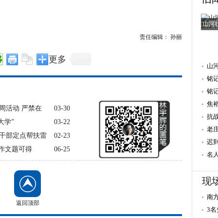
山河
责任编辑： 孙丽
更多
山
铭
抗
铭
焦
周活动 严禁在
03-30
量 
抗
大学”
03-22
老
干部定点帮扶雷
02-23
迟
作文题可得
06-25
重
名
献
现
南
返回顶部
温
3