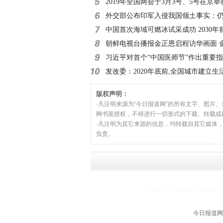
小时
2019年全国两会于3月3号、5号在京举
外交部公布印军入侵我国领土事实：仍
滞留
中国首次海域可燃冰试采成功 2030年
朝鲜电视台播报金正恩启程访华画面 
习近平对首个“中国医师节”作出重要
发改委：2020年底前,全国城市建立生
收费制度
版权声明：
·凡注明来源为“今日报道网”的所有文字、图片
网书面授权，不得进行一切形式的下载、转载或
·凡注明为其它来源的信息，均转载自其它媒体
负责。
今日报道网