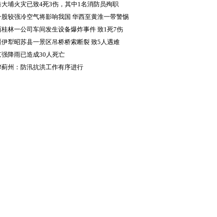
成5人死亡
港大埔火灾已致4死3伤，其中1名消防员殉职
一股较强冷空气将影响我国 华西至黄淮一带警惕
续降雨致灾
西桂林一公司车间发生设备爆炸事件 致1死7伤
疆伊犁昭苏县一景区吊桥桥索断裂 致5人遇难
京强降雨已造成30人死亡
津蓟州：防汛抗洪工作有序进行