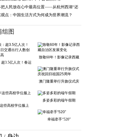
终把人民放在心中最高位置——从杭州西湖“还
于民”看为民
媒观点：中国生活方式为何成为世界潮流？
清组图
致敬60年！影像记录西藏
超3.5亿人次！春运
自治区发展变化
单日交通出行人
澳门隆重举行升旗仪式庆
祝回归祖国25周
多姿多彩的端午假期
这些高校学位服上
新！
幸福牵手“520”
闻
/
身边