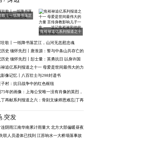
壮歌丨一纸降书落芷
江，山河无恙慰
焦裕禄追亿系列报道之十
一 母爱是世间
河壮歌丨一纸降书落芷江，山河无恙慰忠魂
记历史 缅怀先烈丨唐淮源：誓与中条山共存亡的
日英烈
记历史 缅怀先烈丨彭士量：英勇抗日 以身许国
裕禄追亿系列报道之十一 母爱是世间最伟大的力
言传身教
战影像记忆丨八百壮士与298封遗书
庄子村：抗日战争中的红色枢纽
到75年的画像：上海公安唯一没有肖像的英烈，
现年轻模样
人丁再献系列报道之六：骨刻文缘师恩难忘|丁再
忆路遥教授
场.突发
方连阴雨江南华南累计雨量大 北方大部偏暖昼夜
差显著
名失联人员遗体已找到 江苏响水一大桥塌落事故