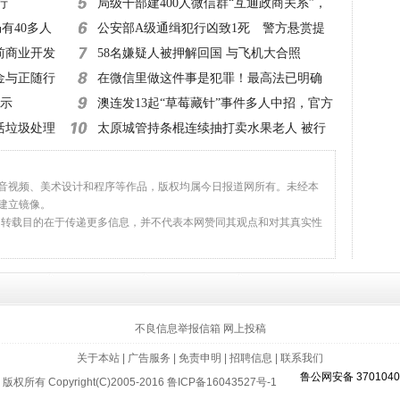
行
超50起诉讼
局级干部建400人微信群“互通政商关系”，
有40多人
该查！
公安部A级通缉犯行凶致1死 警方悬赏提
前商业开发
高至20万元！
58名嫌疑人被押解回国 与飞机大合照
金与正随行
在微信里做这件事是犯罪！最高法已明确
指示
澳连发13起“草莓藏针”事件多人中招，官方
活垃圾处理
建议：切碎再吃
太原城管持条棍连续抽打卖水果老人 被行
拘10日
、音视频、美术设计和程序等作品，版权均属今日报道网所有。未经本
建立镜像。
，转载目的在于传递更多信息，并不代表本网赞同其观点和对其真实性
返回顶部
不良信息举报信箱
网上投稿
关于本站
|
广告服务
|
免责申明
|
招聘信息
|
联系我们
鲁公网安备 3701040
版权所有 Copyright(C)2005-2016
鲁ICP备16043527号-1