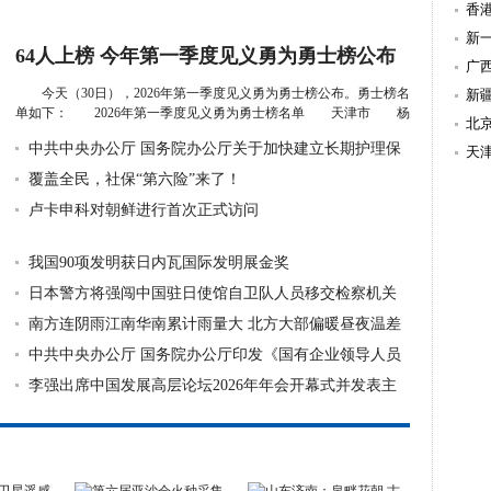
造
香
新
64人上榜 今年第一季度见义勇为勇士榜公布
持
广
今天（30日），2026年第一季度见义勇为勇士榜公布。勇士榜名
新
单如下： 2026年第一季度见义勇为勇士榜名单 天津市 杨
北
融...
详细》
中共中央办公厅 国务院办公厅关于加快建立长期护理保
天
险制度的意
覆盖全民，社保“第六险”来了！
卢卡申科对朝鲜进行首次正式访问
我国90项发明获日内瓦国际发明展金奖
日本警方将强闯中国驻日使馆自卫队人员移交检察机关
南方连阴雨江南华南累计雨量大 北方大部偏暖昼夜温差
显著
中共中央办公厅 国务院办公厅印发《国有企业领导人员
廉洁从业规
李强出席中国发展高层论坛2026年年会开幕式并发表主
旨演讲