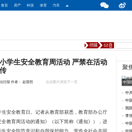
食安
房产
科技
体育
汽车
中小学生安全教育周活动 严禁在活动
聚
传
治日报
作者： 赵晨熙
点击图片浏览下一页
中国
中
理
中
我
中小学生安全教育日。记者从教育部获悉，教育部办公厅
李
安全教育周活动的通知》（以下简称《通知》），进
表
中
学生安全防范意识和自我保护能力，营造全社会共同
赢
中