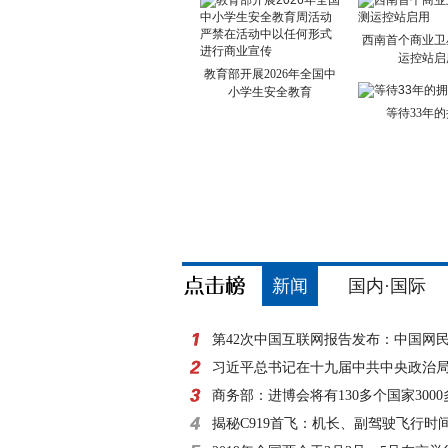
西南首个商业卫
运控站启
教育部开展2026年全国中
小学生安全教育
等待33年
新闻
国内·国际
第42次中国互联网报告发布：中国网
8亿
习近平总书记在十九届中共中央政治
外记者见面时的讲
商务部：进博会将有130多个国家300
参展
揭秘C919首飞：机长、副驾驶飞行时