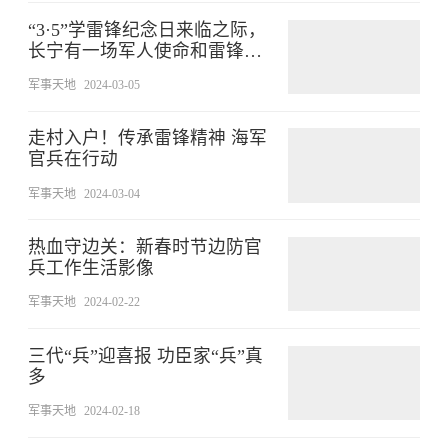
“3·5”学雷锋纪念日来临之际，
长宁有一场军人使命和雷锋精
神的双向奔赴
军事天地
2024-03-05
走村入户！传承雷锋精神 海军
官兵在行动
军事天地
2024-03-04
热血守边关：新春时节边防官
兵工作生活影像
军事天地
2024-02-22
三代“兵”迎喜报 功臣家“兵”真
多
军事天地
2024-02-18