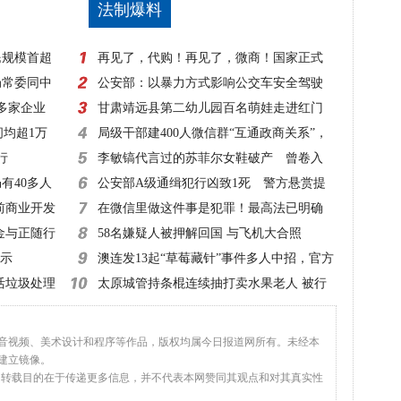
法制爆料
民规模首超
再见了，代购！再见了，微商！国家正式
局常委同中
出手，1月1日起实施！
公安部：以暴力方式影响公交车安全驾驶
0多家企业
一律立案侦查
甘肃靖远县第二幼儿园百名萌娃走进红门
间均超1万
零距离体验消防
局级干部建400人微信群“互通政商关系”，
行
该查！
李敏镐代言过的苏菲尔女鞋破产 曾卷入
有40多人
超50起诉讼
公安部A级通缉犯行凶致1死 警方悬赏提
前商业开发
高至20万元！
在微信里做这件事是犯罪！最高法已明确
金与正随行
58名嫌疑人被押解回国 与飞机大合照
指示
澳连发13起“草莓藏针”事件多人中招，官方
活垃圾处理
建议：切碎再吃
太原城管持条棍连续抽打卖水果老人 被行
拘10日
、音视频、美术设计和程序等作品，版权均属今日报道网所有。未经本
建立镜像。
，转载目的在于传递更多信息，并不代表本网赞同其观点和对其真实性