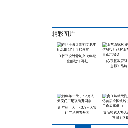
精彩图片
任怀平设计骨刻文龙年纪
山东政德教育暨
念邮戳/丁再献
息报》品牌
新年第一天，7.3万人天安
责任铸就无悔人
门广场观看升国
首届全国