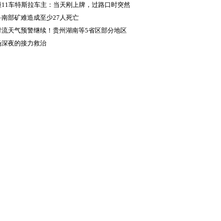
撞11车特斯拉车主：当天刚上牌，过路口时突然
受控
鲁南部矿难造成至少27人死亡
对流天气预警继续！贵州湖南等5省区部分地区
雷暴大风或冰雹
场深夜的接力救治