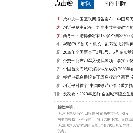
新闻
国内·国际
第42次中国互联网报告发布：中国网
8亿
习近平总书记在十九届中共中央政治
外记者见面时的讲
商务部：进博会将有130多个国家300
参展
揭秘C919首飞：机长、副驾驶飞行时
小时
2019年全国两会于3月3号、5号在京举
外交部公布印军入侵我国领土事实：仍
滞留
中国首次海域可燃冰试采成功 2030年
朝鲜电视台播报金正恩启程访华画面 
习近平对首个“中国医师节”作出重要
发改委：2020年底前,全国城市建立生
收费制度
版权声明：
·凡注明来源为“今日报道网”的所有文字、图片
网书面授权，不得进行一切形式的下载、转载或
·凡注明为其它来源的信息，均转载自其它媒体
负责。