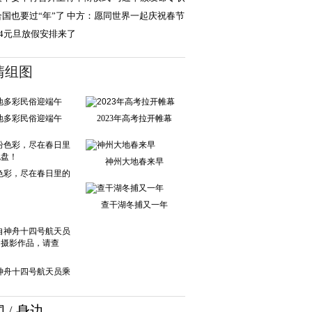
向晋衔的军官
合国也要过“年”了 中方：愿同世界一起庆祝春节
24元旦放假安排来了
清组图
地多彩民俗迎端午
2023年高考拉开帷幕
神州大地春来早
色彩，尽在春日里的
调色盘！
查干湖冬捕又一年
神舟十四号航天员乘
组的摄影作品，
闻
/
身边