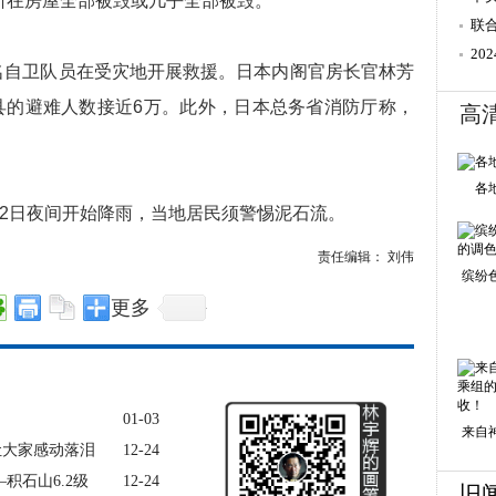
所在房屋全部被毁或几乎全部被毁。
并
联
20
名自卫队员在受灾地开展救援。日本内阁官房长官林芳
县的避难人数接近6万。此外，日本总务省消防厅称，
高
各
日夜间开始降雨，当地居民须警惕泥石流。
责任编辑： 刘伟
缤纷
更多
01-03
来自
让大家感动落泪
12-24
积石山6.2级
12-24
旧