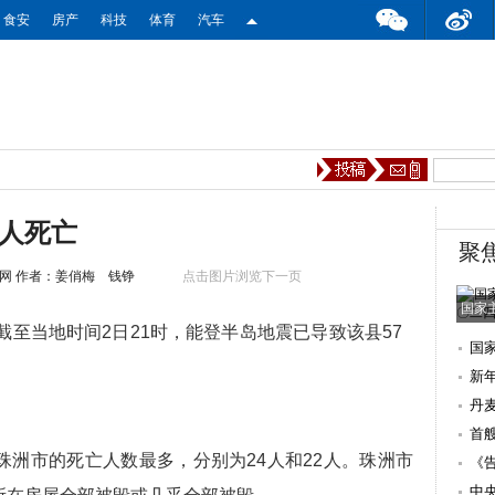
食安
房产
科技
体育
汽车
7人死亡
聚
网
作者：姜俏梅 钱铮
点击图片浏览下一页
国家
当地时间2日21时，能登半岛地震已导致该县57
国
新
丹麦
首
市的死亡人数最多，分别为24人和22人。珠洲市
千
《
早
中