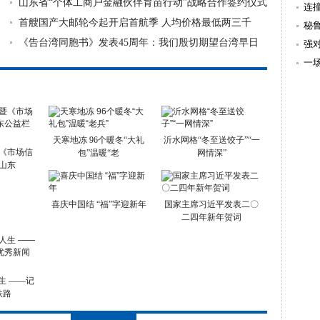
效
山东省“个体工商户金融伙伴育苗行动”战略合作签约仪式
连
在济南
首艘国产大邮轮今起开启首航季 人均价格最低两三千
不
秘
《告台湾同胞书》发表45周年：我们殷切期望台湾早日
强
回归祖国
有
一
天寒地冻 96个暖冬“大礼
沂水网格“冬至送饺子”“一
《市场信
包”温暖“老
网情深”
山东
喜庆中国结 “福”字迎新年
国家主席习近平发表二〇
二四年新年贺词
生 ——记
铁路