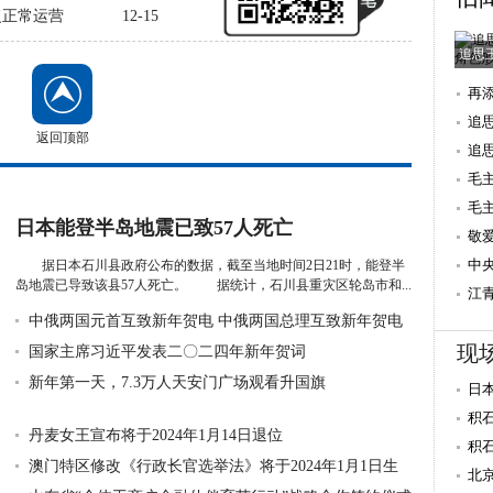
复正常运营
12-15
追思
再
追
返回顶部
追
毛
毛
日本能登半岛地震已致57人死亡
后
敬
念
中
据日本石川县政府公布的数据，截至当地时间2日21时，能登半
岛地震已导致该县57人死亡。 据统计，石川县重灾区轮岛市和...
江
详细》
中俄两国元首互致新年贺电 中俄两国总理互致新年贺电
年
现
国家主席习近平发表二〇二四年新年贺词
新年第一天，7.3万人天安门广场观看升国旗
日
积
丹麦女王宣布将于2024年1月14日退位
动
积
澳门特区修改《行政长官选举法》将于2024年1月1日生
6.
北