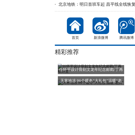
北京地铁：明日首班车起 昌平线全线恢
首页
新浪微博
腾讯微博
精彩推荐
任怀平设计骨刻文龙年纪念邮戳/丁再
献
天寒地冻 96个暖冬“大礼包”温暖“老