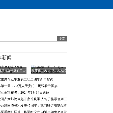
焦新闻
主席习近平发表二〇
新年第一天，7.3万人天安
二四年新年贺词
门广场观看升国
家主席习近平发表二〇二四年新年贺词
年第一天，7.3万人天安门广场观看升国旗
女王宣布将于2024年1月14日退位
艘国产大邮轮今起开启首航季 人均价格最低两三
告台湾同胞书》发表45周年：我们殷切期望台湾
日回归祖国
央军委举行晋升上将军衔仪式 习近平颁发命令状