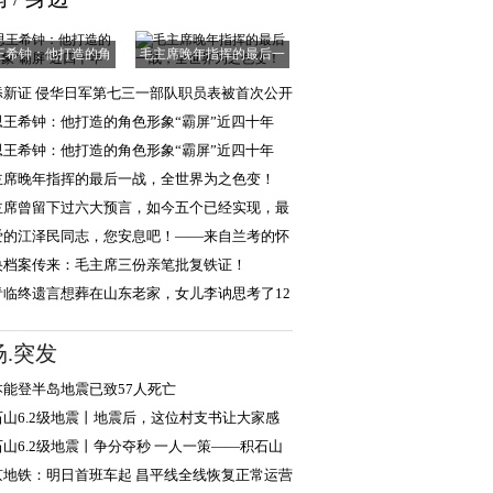
王希钟：他打造的角
毛主席晚年指挥的最后一
色形象“霸屏”
战，全世界为之
添新证 侵华日军第七三一部队职员表被首次公开
思王希钟：他打造的角色形象“霸屏”近四十年
思王希钟：他打造的角色形象“霸屏”近四十年
主席晚年指挥的最后一战，全世界为之色变！
主席曾留下过六大预言，如今五个已经实现，最
一个还会远吗
爱的江泽民同志，您安息吧！——来自兰考的怀
和报告
央档案传来：毛主席三份亲笔批复铁证！
青临终遗言想葬在山东老家，女儿李讷思考了12
，选择葬于北
场.突发
本能登半岛地震已致57人死亡
石山6.2级地震丨地震后，这位村支书让大家感
落泪
石山6.2级地震丨争分夺秒 一人一策——积石山
2级地震伤员救
京地铁：明日首班车起 昌平线全线恢复正常运营