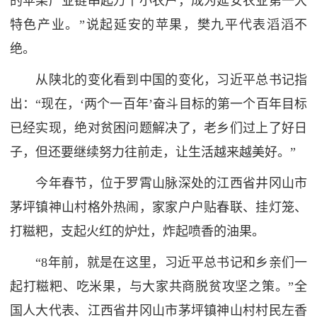
的苹果产业链串起万千小农户，成为延安农业第一大
特色产业。”说起延安的苹果，樊九平代表滔滔不
绝。
从陕北的变化看到中国的变化，习近平总书记指
出：“现在，‘两个一百年’奋斗目标的第一个百年目标
已经实现，绝对贫困问题解决了，老乡们过上了好日
子，但还要继续努力往前走，让生活越来越美好。”
今年春节，位于罗霄山脉深处的江西省井冈山市
茅坪镇神山村格外热闹，家家户户贴春联、挂灯笼、
打糍粑，支起火红的炉灶，炸起喷香的油果。
“8年前，就是在这里，习近平总书记和乡亲们一
起打糍粑、吃米果，与大家共商脱贫攻坚之策。”全
国人大代表、江西省井冈山市茅坪镇神山村村民左香