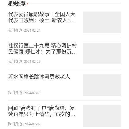
相关推荐
/
代表委员履职故事｜全国人大
代表田淑娴：硕士“新农人”乡
间创业记
我们身边
2024-02-24
拄拐行医二十九载 精心呵护村
民健康 郑仁才：为了那份沉甸
甸的信任
我们身边
2024-02-22
沂水网格长跳冰河勇救老人
我们身边
2024-02-18
回顾“高考钉子户”唐尚珺：复
读14年只为上清华，35岁的他
清华梦醒了
我们身边
2024-02-02