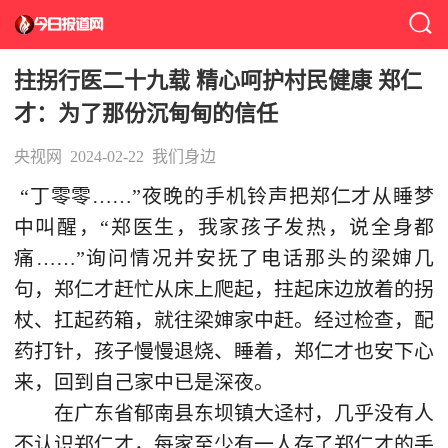
拄拐行医二十九载 精心呵护村民健康 郑仁
才：为了那份沉甸甸的信任
央视网
2024-02-22
我们身边
“丁零零……”夜晚的手机铃声把郑仁才从睡梦
中叫醒，“郑医生，我家孩子发热，说全身都
痛……”询问情况并安抚了电话那头的梁婶几
句，郑仁才赶忙从床上爬起，拄起床边放着的拐
杖、扛起药箱，就往梁婶家中赶。经过检查，配
药打针，孩子慢慢退烧、睡着，郑仁才也安下心
来，回到自己家中已是深夜。
在广东省郁南县东坝镇大迳村，几乎没有人
不认识郑仁才，每家至少有一人存了郑仁才的手