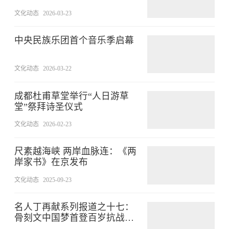
文化动态
2026-03-23
中央民族乐团首个音乐季启幕
文化动态
2026-03-22
成都杜甫草堂举行“人日游草
堂”祭拜诗圣仪式
文化动态
2026-02-23
尺素越海峡 两岸血脉连：《两
岸家书》在京发布
文化动态
2025-09-23
名人丁再献系列报道之十七：
骨刻文中国梦首登百岁抗战老
兵纪念邮戳