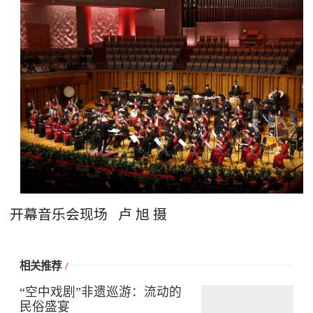
开幕音乐会现场 卢 旭 摄
相关推荐
/
“空中戏剧”非遗巡游：流动的
民俗盛宴