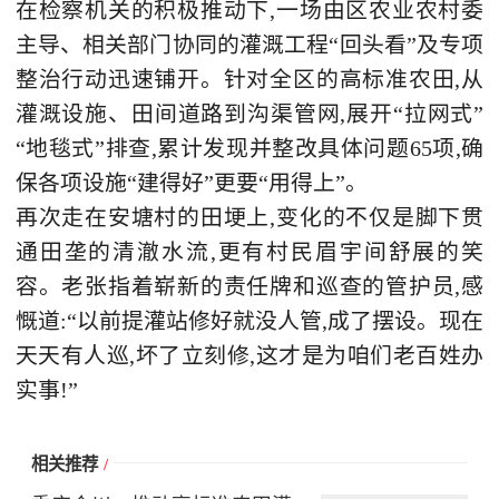
在检察机关的积极推动下,一场由区农业农村委
主导、相关部门协同的灌溉工程“回头看”及专项
整治行动迅速铺开。针对全区的高标准农田,从
灌溉设施、田间道路到沟渠管网,展开“拉网式”
“地毯式”排查,累计发现并整改具体问题65项,确
保各项设施“建得好”更要“用得上”。
再次走在安塘村的田埂上,变化的不仅是脚下贯
通田垄的清澈水流,更有村民眉宇间舒展的笑
容。老张指着崭新的责任牌和巡查的管护员,感
慨道:“以前提灌站修好就没人管,成了摆设。现在
天天有人巡,坏了立刻修,这才是为咱们老百姓办
实事!”
相关推荐
/