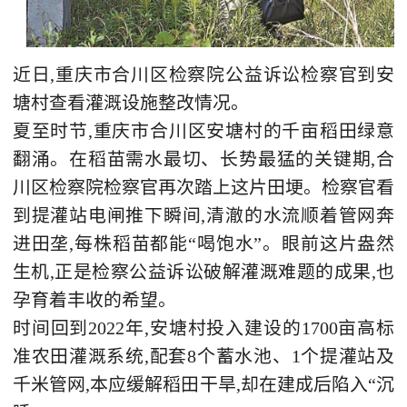
近日,重庆市合川区检察院公益诉讼检察官到安
塘村查看灌溉设施整改情况。
夏至时节,重庆市合川区安塘村的千亩稻田绿意
翻涌。在稻苗需水最切、长势最猛的关键期,合
川区检察院检察官再次踏上这片田埂。检察官看
到提灌站电闸推下瞬间,清澈的水流顺着管网奔
进田垄,每株稻苗都能“喝饱水”。眼前这片盎然
生机,正是检察公益诉讼破解灌溉难题的成果,也
孕育着丰收的希望。
时间回到2022年,安塘村投入建设的1700亩高标
准农田灌溉系统,配套8个蓄水池、1个提灌站及
千米管网,本应缓解稻田干旱,却在建成后陷入“沉