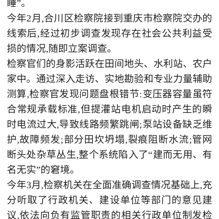
睡”。
今年2月,合川区检察院接到重庆市检察院交办的
线索后,经过初步调查发现存在社会公共利益受
损的情况,随即立案调查。
检察官们的身影活跃在田间地头、水利站、农户
家中。通过深入走访、实地勘验和专业力量辅助
测算,检察官发现问题盘根错节:变压器容量虽符
合常规承载标准,但提灌站电机启动时产生的瞬
时电流过大,导致线路频繁跳闸;泵站设备缺乏维
护,故障频发;部分田坎坍塌,裂痕阻断水流;管网
断头处杂草丛生,整个系统陷入了“建而无用、有
名无实”的窘境。
今年3月,检察机关在全面准确调查情况基础上,充
分听取了行政机关、建设单位等部门的意见建
议,依法向负有监管职责的相关行政单位制发检