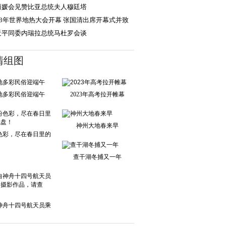
丽媛会见赞比亚总统夫人穆廷塔
023年世界地热大会开幕 张国清出席开幕式并致
近平同委内瑞拉总统马杜罗会谈
清组图
地多彩民俗迎端午
2023年高考拉开帷幕
神州大地春来早
色彩，尽在春日里的
调色盘！
查干湖冬捕又一年
神舟十四号航天员乘
组的摄影作品，