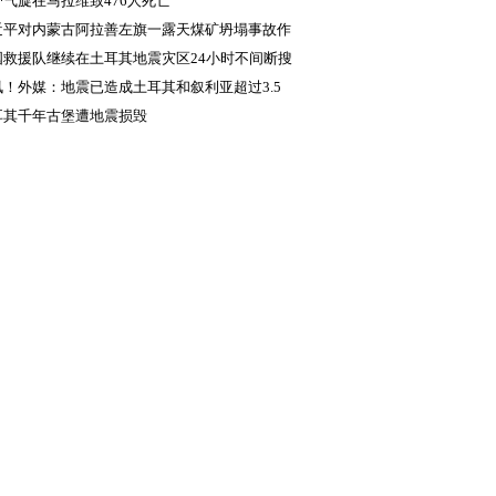
带气旋在马拉维致476人死亡
近平对内蒙古阿拉善左旗一露天煤矿坍塌事故作
重要指示
国救援队继续在土耳其地震灾区24小时不间断搜
讯！外媒：地震已造成土耳其和叙利亚超过3.5
人死亡
耳其千年古堡遭地震损毁