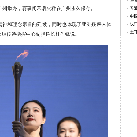
热
在广州举办，赛事闭幕后火种在广州永久保存。
习
出
中
精神和理念宗旨的延续，同时也体现了亚洲残疾人体
救
快
万
土
火炬传递指挥中心副指挥长杜作锋说。