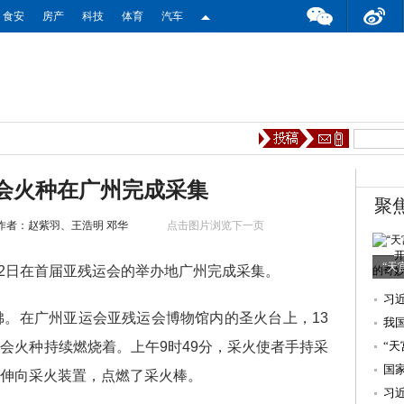
食安
房产
科技
体育
汽车
运会火种在广州完成采集
聚
作者：赵紫羽、王浩明 邓华
点击图片浏览下一页
“天
2日在首届亚残运会的举办地广州完成采集。
习
。在广州亚运会亚残运会博物馆内的圣火台上，13
我
会火种持续燃烧着。上午9时49分，采火使者手持采
海
“
奇
国
伸向采火装置，点燃了采火棒。
助
习