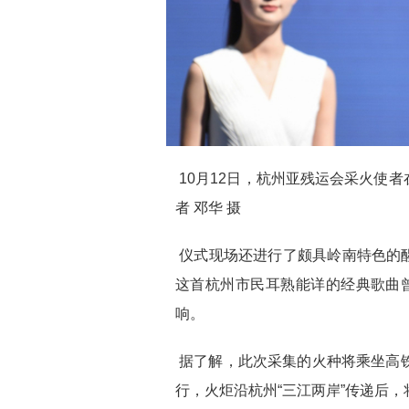
10月12日，杭州亚残运会采火使
者 邓华 摄
仪式现场还进行了颇具岭南特色的
这首杭州市民耳熟能详的经典歌曲曾
响。
据了解，此次采集的火种将乘坐高铁
行，火炬沿杭州“三江两岸”传递后，