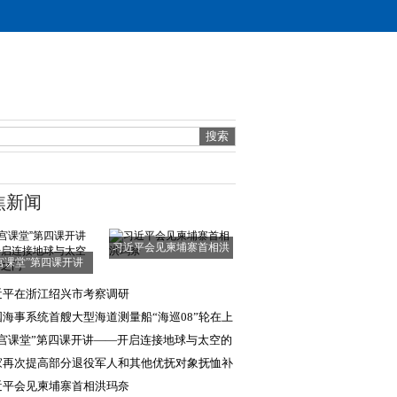
焦新闻
习近平会见柬埔寨首相洪
宫课堂”第四课开讲
玛奈
——开启连接地
近平在浙江绍兴市考察调研
国海事系统首艘大型海道测量船“海巡08”轮在上
列编
天宫课堂”第四课开讲——开启连接地球与太空的
妙之门
家再次提高部分退役军人和其他优抚对象抚恤补
标准
近平会见柬埔寨首相洪玛奈