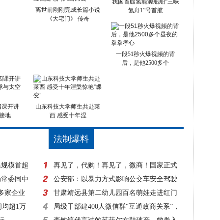
我国首艘氢能源船舶“三峡
离世前刚刚完成长篇小说
氢舟1”号首航
《大宅门》 传奇
一段51秒火爆视频的背
后，是他2500多个
四课开讲
山东科技大学师生共赴莱
接地
西 感受十年涅
法制爆料
民规模首超
再见了，代购！再见了，微商！国家正式
局常委同中
出手，1月1日起实施！
公安部：以暴力方式影响公交车安全驾驶
0多家企业
一律立案侦查
甘肃靖远县第二幼儿园百名萌娃走进红门
间均超1万
零距离体验消防
局级干部建400人微信群“互通政商关系”，