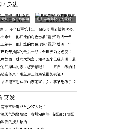
闻
/
身边
王希钟：他打造的角
毛主席晚年指挥的最后一
色形象“霸屏”
战，全世界为之
添新证 侵华日军第七三一部队职员表被首次公开
思王希钟：他打造的角色形象“霸屏”近四十年
思王希钟：他打造的角色形象“霸屏”近四十年
主席晚年指挥的最后一战，全世界为之色变！
主席曾留下过六大预言，如今五个已经实现，最
一个还会远吗
爱的江泽民同志，您安息吧！——来自兰考的怀
和报告
央档案传来：毛主席三份亲笔批复铁证！
青临终遗言想葬在山东老家，女儿李讷思考了12
，选择葬于北
场.突发
鲁南部矿难造成至少27人死亡
对流天气预警继续！贵州湖南等5省区部分地区
雷暴大风或冰雹
场深夜的接力救治