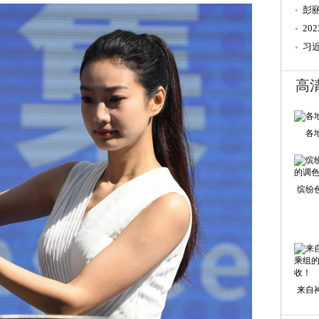
彭
2
辞
习
高
各
缤纷
来自