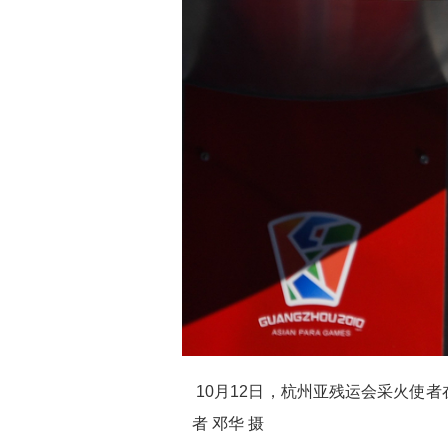
10月12日，杭州亚残运会采火使
者 邓华 摄