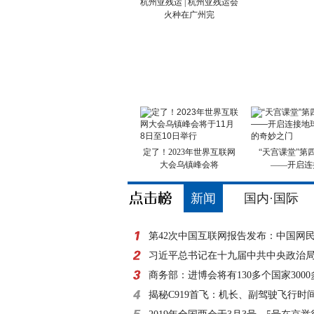
杭州亚残运 | 杭州亚残运会
火种在广州完
定了！2023年世界互联网
“天宫课堂”第
大会乌镇峰会将
——开启连
新闻
国内·国际
第42次中国互联网报告发布：中国网
8亿
习近平总书记在十九届中共中央政治
外记者见面时的讲
商务部：进博会将有130多个国家300
参展
揭秘C919首飞：机长、副驾驶飞行时