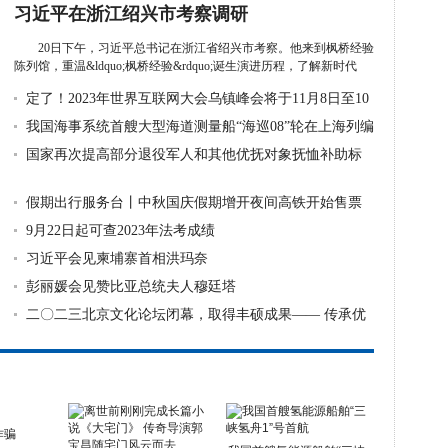
习近平在浙江绍兴市考察调研
20日下午，习近平总书记在浙江省绍兴市考察。他来到枫桥经验
陈列馆，重温&ldquo;枫桥经验&rdquo;诞生演进历程，了解新时代
&ldqu...
详细》
定了！2023年世界互联网大会乌镇峰会将于11月8日至10
日举行
我国海事系统首艘大型海道测量船“海巡08”轮在上海列编
国家再次提高部分退役军人和其他优抚对象抚恤补助标
准
假期出行服务台丨中秋国庆假期增开夜间高铁开始售票
9月22日起可查2023年法考成绩
习近平会见柬埔寨首相洪玛奈
彭丽媛会见赞比亚总统夫人穆廷塔
二〇二三北京文化论坛闭幕，取得丰硕成果—— 传承优
秀文化 促
诈骗