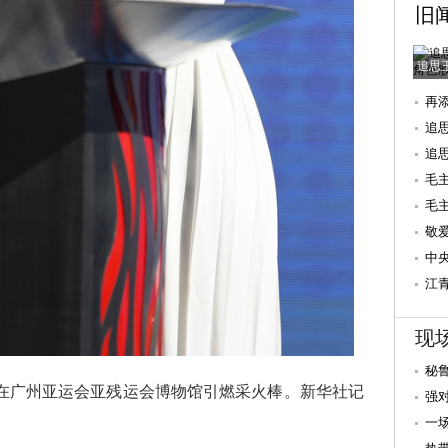
旧
追思
再
追
追
毛
毛
后
敬
念
中
江
年
现
秘
者在广州亚运会亚残运会博物馆引燃采火棒。新华社记
强
有
一