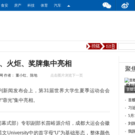
食安
房产
科技
体育
汽车
、火炬、奖牌集中亮相
聚
网
作者： 董小红、陈地
点击图片浏览下一页
首艘
列新闻发布会上，第31届世界大学生夏季运动会会
牌“蓉光”集中亮相。
首
正
习
5
幕式部）专职副部长苗峪源介绍，成都大运会会徽
刘
我
niversity中的首字母“U”为基础形态，整体颜色