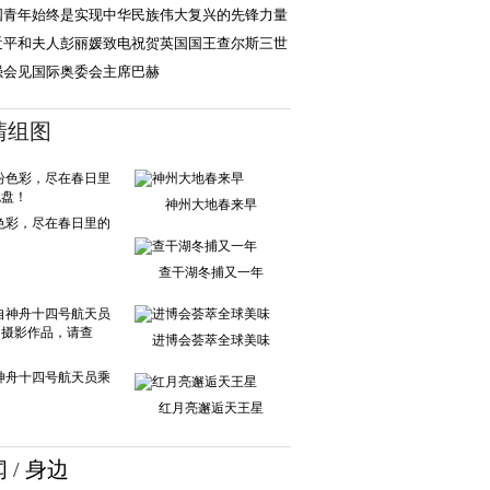
国青年始终是实现中华民族伟大复兴的先锋力量
近平和夫人彭丽媛致电祝贺英国国王查尔斯三世
王后卡米拉加
强会见国际奥委会主席巴赫
清组图
神州大地春来早
色彩，尽在春日里的
调色盘！
查干湖冬捕又一年
进博会荟萃全球美味
神舟十四号航天员乘
红月亮邂逅天王星
组的摄影作品，
闻
/
身边