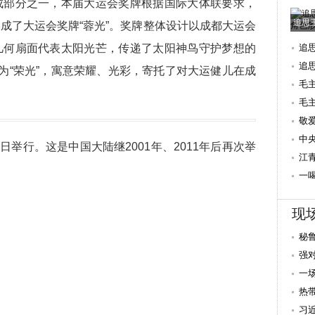
部分之一，本届大运会奖牌根据国际大体联要求，
追思
成了大运会奖牌“蓉光”。奖牌整体设计以成都大运会
几何扇面代表太阳光芒，传递了太阳神鸟守护梦想的
追
追
音为“荣光”，寓意荣耀、光彩，寄托了对大运健儿在成
毛
毛
后
敬
念
中
举行。这是中国大陆继2001年、2011年后再次举
江
年
一
看
现
秘
强
有
一
热
习