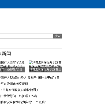
焦新闻
国产大型邮轮“爱达·
风电走向深远海 我国首座
魔都号”预计
深远海浮式风
艘国产大型邮轮“爱达·魔都号”预计将于6月6日
式出坞
近平在沧州市考察调研
月15日起全面恢复口岸快捷通关
国中看望慰问一线护理工作者
国粮食安全保障能力实现“三个更强”