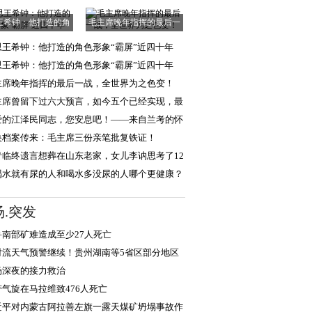
王希钟：他打造的角
毛主席晚年指挥的最后一
色形象“霸屏”
战，全世界为之
思王希钟：他打造的角色形象“霸屏”近四十年
思王希钟：他打造的角色形象“霸屏”近四十年
主席晚年指挥的最后一战，全世界为之色变！
主席曾留下过六大预言，如今五个已经实现，最
一个还会远吗
爱的江泽民同志，您安息吧！——来自兰考的怀
和报告
央档案传来：毛主席三份亲笔批复铁证！
青临终遗言想葬在山东老家，女儿李讷思考了12
，选择葬于北
喝水就有尿的人和喝水多没尿的人哪个更健康？
完涨知识了
场.突发
鲁南部矿难造成至少27人死亡
对流天气预警继续！贵州湖南等5省区部分地区
雷暴大风或冰雹
场深夜的接力救治
带气旋在马拉维致476人死亡
近平对内蒙古阿拉善左旗一露天煤矿坍塌事故作