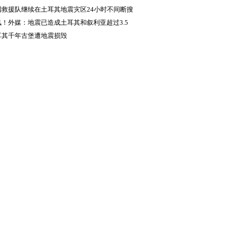
重要指示
国救援队继续在土耳其地震灾区24小时不间断搜
讯！外媒：地震已造成土耳其和叙利亚超过3.5
人死亡
耳其千年古堡遭地震损毁