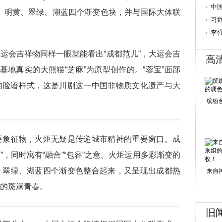
中
红、明黄、翠绿、湖蓝四个渐变色块，并与国际大体联
习
和
李
会吉祥物同样一眼就能看出“成都范儿”，大运会吉
高
基地真实的大熊猫“芝麻”为原型创作的。“蓉宝”面部
的脸谱样式，这是川剧这一中国非物质文化遗产与大
缤纷
象征物，火炬无疑是传递城市精神的重要窗口。成
”，同时寓有“融合”“包容”之意。火炬运用多彩渐变的
、翠绿、湖蓝四个渐变色整合起来，又呈现出成都热
来自
的斑斓青春。
旧