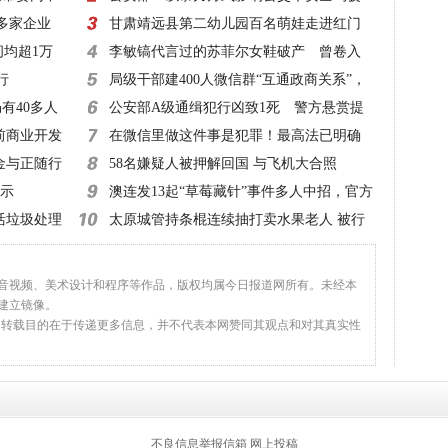
0多家企业
一律立案侦查
甘肃靖远县第二幼儿园百名萌娃走进红门
间均超1万
零距离体验消防
李敏镐代言过的苏菲尔女鞋破产 曾卷入
行
超50起诉讼
局级干部建400人微信群“互通政商关系”，
有40多人
该查！
公安部A级通缉犯行凶致1死 警方悬赏提
前商业开发
高至20万元！
在微信里做这件事是犯罪！最高法已明确
金与正随行
58名嫌疑人被押解回国 与飞机大合照
指示
澳连发13起“草莓藏针”事件多人中招，官方
活垃圾处理
建议：切碎再吃
太原城管持条棍连续抽打卖水果老人 被行
拘10日
、音视频、美术设计和程序等作品，版权均属今日报道网所有。未经本
建立镜像。
，转载目的在于传递更多信息，并不代表本网赞同其观点和对其真实性
返回顶部
不良信息举报信箱
网上投稿