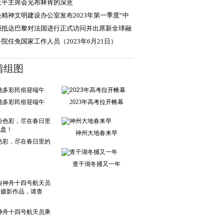
近平主席会见布林肯的深意
央精神文明建设办公室发布2023年第一季度“中
好人榜”
强抵达巴黎对法国进行正式访问并出席新全球融
契约峰会
院任免国家工作人员（2023年6月21日）
清组图
地多彩民俗迎端午
2023年高考拉开帷幕
神州大地春来早
色彩，尽在春日里的
调色盘！
查干湖冬捕又一年
神舟十四号航天员乘