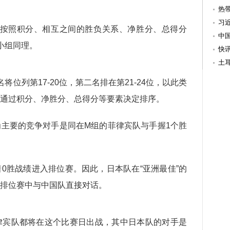
热
习
将按照积分、相互之间的胜负关系、净胜分、总得分
出
中
小组同理。
救
快
万
土
位列第17-20位，第二名排在第21-24位，以此类
通过积分、净胜分、总得分等要素决定排序。
主要的竞争对手是同在M组的菲律宾队与手握1个胜
0胜战绩进入排位赛。因此，日本队在“亚洲最佳”的
排位赛中与中国队直接对话。
律宾队都将在这个比赛日出战，其中日本队的对手是