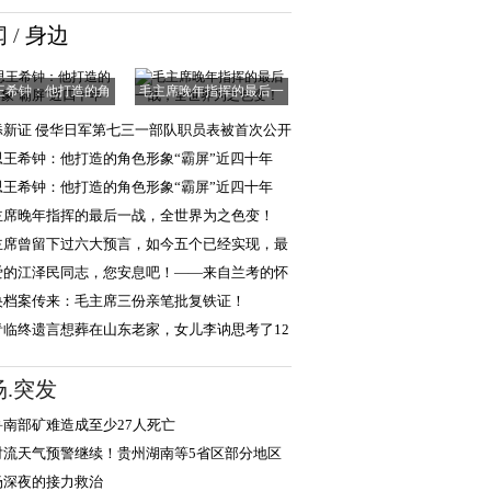
组的摄影作品，
闻
/
身边
王希钟：他打造的角
毛主席晚年指挥的最后一
色形象“霸屏”
战，全世界为之
添新证 侵华日军第七三一部队职员表被首次公开
思王希钟：他打造的角色形象“霸屏”近四十年
思王希钟：他打造的角色形象“霸屏”近四十年
主席晚年指挥的最后一战，全世界为之色变！
主席曾留下过六大预言，如今五个已经实现，最
一个还会远吗
爱的江泽民同志，您安息吧！——来自兰考的怀
和报告
央档案传来：毛主席三份亲笔批复铁证！
青临终遗言想葬在山东老家，女儿李讷思考了12
，选择葬于北
场.突发
鲁南部矿难造成至少27人死亡
对流天气预警继续！贵州湖南等5省区部分地区
雷暴大风或冰雹
场深夜的接力救治