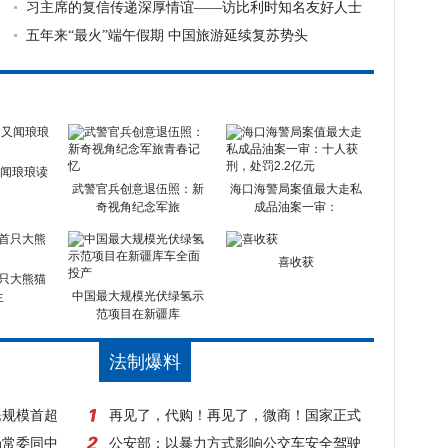
食用
习主席的复信传递深厚情谊——访比利时知名友好人士
董博
五年来“最火”端午假期 中国旅游延续复苏势头
又闻琅琅读
武警官兵创意退伍照：新
海口海警局案值最大走私
奇视角纪念军旅
成品油案一审：
喜收获
只大熊猫
中国最大规模光伏绿氢示
生
范项目在新疆库
法制爆料
民规模首超
再见了，代购！再见了，微商！国家正式
局常委同中
出手，1月1日起实施！
公安部：以暴力方式影响公交车安全驾驶