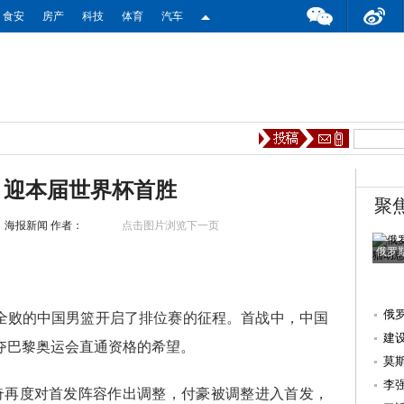
食安
房产
科技
体育
汽车
 迎本届世界杯首胜
聚
：海报新闻
作者：
点击图片浏览下一页
俄罗
俄
全败的中国男篮开启了排位赛的征程。首战中，中国
建
争夺巴黎奥运会直通资格的希望。
心
莫
人
李
奇再度对首发阵容作出调整，付豪被调整进入首发，