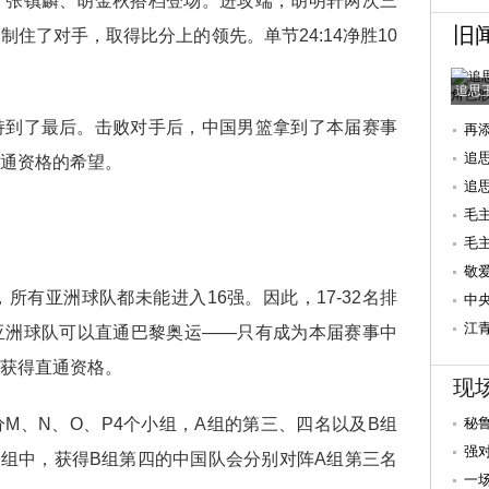
、张镇麟、胡金秋搭档登场。进攻端，胡明轩两次三
旧
住了对手，取得比分上的领先。单节24:14净胜10
追思
持到了最后。击败对手后，中国男篮拿到了本届赛事
再
追
通资格的希望。
追
毛
毛
后
敬
所有亚洲球队都未能进入16强。因此，17-32名排
念
中
江
亚洲球队可以直通巴黎奥运——只有成为本届赛事中
年
获得直通资格。
现
M、N、O、P4个小组，A组的第三、四名以及B组
秘
强
组中，获得B组第四的中国队会分别对阵A组第三名
有
一