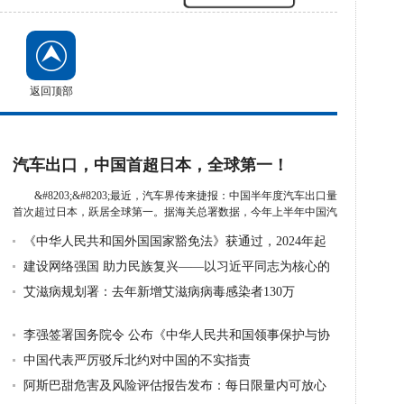
返回顶部
汽车出口，中国首超日本，全球第一！
&#8203;&#8203;最近，汽车界传来捷报：中国半年度汽车出口量
首次超过日本，跃居全球第一。据海关总署数据，今年上半年中国汽
车整...
详细》
《中华人民共和国外国国家豁免法》获通过，2024年起
施行
建设网络强国 助力民族复兴——以习近平同志为核心的
党中央引领
艾滋病规划署：去年新增艾滋病病毒感染者130万
李强签署国务院令 公布《中华人民共和国领事保护与协
助条例》
中国代表严厉驳斥北约对中国的不实指责
阿斯巴甜危害及风险评估报告发布：每日限量内可放心