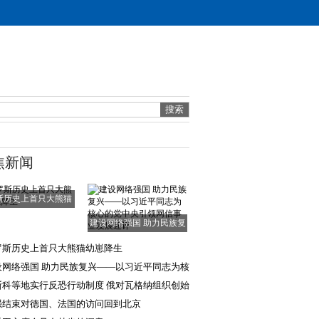
焦新闻
斯历史上首只大熊猫
幼崽降生
建设网络强国 助力民族复
兴——以习近平
罗斯历史上首只大熊猫幼崽降生
设网络强国 助力民族复兴——以习近平同志为核
的党中央引领
斯科等地实行反恐行动制度 俄对瓦格纳组织创始
刑事立案
强结束对德国、法国的访问回到北京