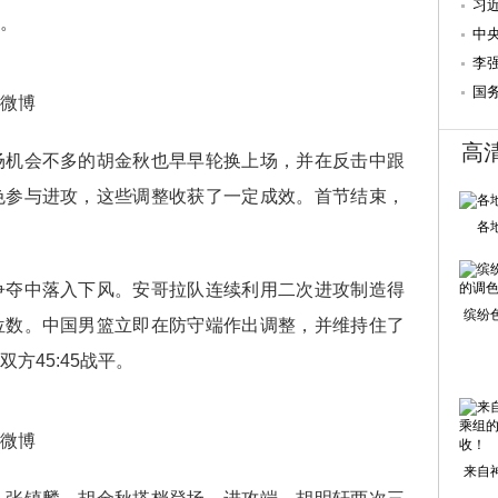
习
。
中
国
李
资
国务
微博
高
场机会不多的胡金秋也早早轮换上场，并在反击中跟
色参与进攻，这些调整收获了一定成效。首节结束，
各
争夺中落入下风。安哥拉队连续利用二次进攻制造得
缤纷
位数。中国男篮立即在防守端作出调整，并维持住了
方45:45战平。
微博
来自