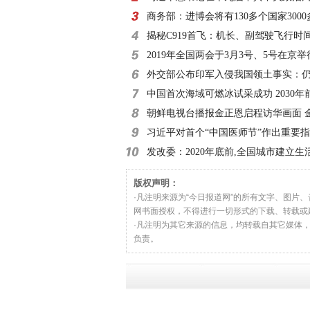
外记者见面时的讲
商务部：进博会将有130多个国家300
参展
揭秘C919首飞：机长、副驾驶飞行时
小时
2019年全国两会于3月3号、5号在京举
外交部公布印军入侵我国领土事实：仍
滞留
中国首次海域可燃冰试采成功 2030年
朝鲜电视台播报金正恩启程访华画面 
习近平对首个“中国医师节”作出重要
发改委：2020年底前,全国城市建立生
收费制度
版权声明：
·凡注明来源为“今日报道网”的所有文字、图片
网书面授权，不得进行一切形式的下载、转载或
·凡注明为其它来源的信息，均转载自其它媒体
负责。