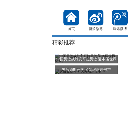
首页
新浪微博
腾讯微博
精彩推荐
中国男篮战胜安哥拉男篮 迎本届世界
杯
灾后如期开学 又闻琅琅读书声