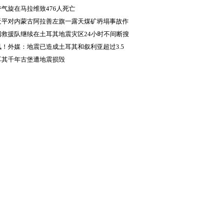
带气旋在马拉维致476人死亡
近平对内蒙古阿拉善左旗一露天煤矿坍塌事故作
重要指示
国救援队继续在土耳其地震灾区24小时不间断搜
讯！外媒：地震已造成土耳其和叙利亚超过3.5
人死亡
耳其千年古堡遭地震损毁