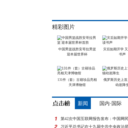
精彩图片
中国男篮战胜安哥拉男篮
灾后如期开学 
迎本届世界杯
书声
131件（套）古籍珍品亮相
俄罗斯历史上首
天津博物馆
幼崽降
新闻
国内·国际
第42次中国互联网报告发布：中国网
8亿
习近平总书记在十九届中共中央政治