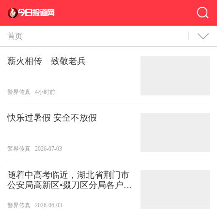
首页
薪火相传 致敬老兵
警界传真
4小时前
快乐过暑假 安全不放假
警界传真
2026-07-03
随着中高考临近，湖北省荆门市
公安局高新区•掇刀区分局各户籍
服务窗口全面开通中高考考生身
份证办理“绿色通道”，依托“线上
警界传真
2026-06-03
+线下”服务模式，畅通“一窗通