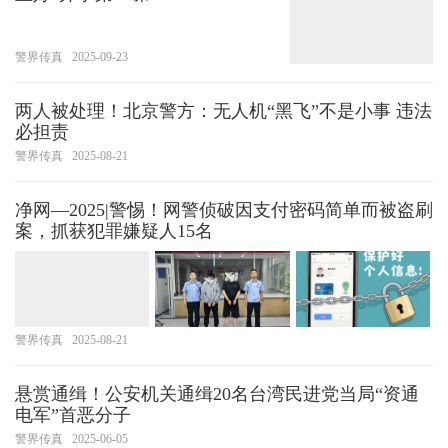
警界传真
2025-09-23
两人被处理！北京警方：无人机“黑飞”不是小事 违法
必担责
警界传真
2025-08-21
净网—2025|警惕！网警侦破因支付密码简单而被盗刷
案，抓获犯罪嫌疑人15名
警界传真
2025-08-21
悬赏通缉！公安机关通缉20名台湾民进党当局“资通
电军”首恶分子
警界传真
2025-06-05