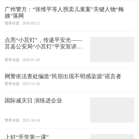
办”“全程网办”等渠道，同步推出
广州警方：“张维平等人拐卖儿童案”关键人物“梅
预约、错
姨”落网
警界传真
2026-03-22
点亮“小莒灯”，传递平安光——
莒县公安局“小莒灯”平安宣讲团
出发啦！
警界传真
2026-01-26
网警依法查处编造“民宿出现不明感染源”谣言者
警界传真
2025-11-26
国际减灾日 演练进企业
警界传真
2025-10-14
上好“开学第一课”