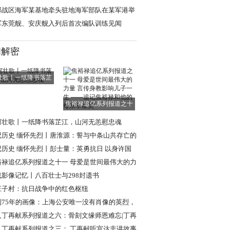
”
部战区海军某基地牵头驻地海军部队在某军港举
开放活动
军东莞舰、安庆舰入列后首次编队训练见闻
闻解密
壮歌丨一纸降书落芷
江，山河无恙慰
焦裕禄追亿系列报道之十
一 母爱是世间
河壮歌丨一纸降书落芷江，山河无恙慰忠魂
记历史 缅怀先烈丨唐淮源：誓与中条山共存亡的
日英烈
记历史 缅怀先烈丨彭士量：英勇抗日 以身许国
裕禄追亿系列报道之十一 母爱是世间最伟大的力
言传身教
战影像记忆丨八百壮士与298封遗书
庄子村：抗日战争中的红色枢纽
到75年的画像：上海公安唯一没有肖像的英烈，
现年轻模样
人丁再献系列报道之六：骨刻文缘师恩难忘|丁再
忆路遥教授
人丁再献系列报道之三： 丁再献听宫达非讲故事