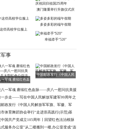
单日交通出行人
澳门隆重举行升旗仪式庆
祝回归祖国25周
多姿多彩的端午假期
这些高校学位服上
新！
幸福牵手“520”
家军事
中国邮政发行《中国人民
八一军魂 赓续红色血
解放军军旗、军
脉——庆八一慰
敬八一军魂 赓续红色血脉——庆八一慰问抗美援
老兵大型红色
前一步走——写在中国人民解放军建军99周年之
国邮政发行《中国人民解放军军旗、军徽、军
》纪念邮票
南市体育舞蹈协会举行“走进崇高践行(示范)基
”挂牌仪式
祝中国共产党成立105周年〡回望红色法治根脉
述强军法治使
站式服务办公室”从二楼搬到一楼,办公室变成“连