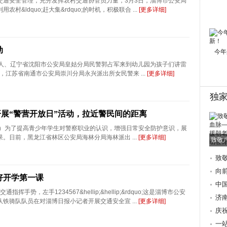
交通安全管理，充分发挥农村交通协管员力量，3月3日，淄博市公安局
村&ldquo;赶大集&rdquo;的时机，积极联合 ...
[更多详细]
动
今年
个人、辽宁省沈阳市公安局皇姑分局民警郭占军来到幼儿园为孩子们讲雷
日，江苏省南通市公安局崇川分局永兴派出所女民警来 ...
[更多详细]
独
展“警营开放日”活动，拉近警民间的距离
强）为了提高青少年学生对警察职业的认识，增强日常安全防护意识，展
。日前，黑龙江省林区公安局海林分局海林派出 ...
[更多详细]
致敬
致
朝
向
好开学第一课
际
中
通指挥手势，左手1234567&hellip;&hellip;&rdquo;这是淄博市公安
歌
济
铁骑队队员在对淄博日报小记者开展交通安全宣 ...
[更多详细]
地
庆
讲
一