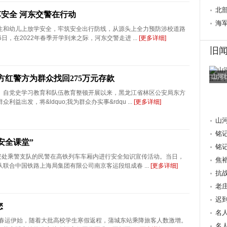
心桥
北
安全 河东交警在行动
行
海
生和幼儿上放学安全，牢筑安全出行防线，从源头上全力预防涉校道路
日，在2022年春季开学到来之际，河东交警走进 ...
[更多详细]
旧
山河
方红警方为群众找回275万元存款
）自党史学习教育和队伍教育整顿开展以来，黑龙江省林区公安局东方
益出发，将&ldquo;我为群众办实事&rdqu ...
[更多详细]
山
铭
安全课堂”
抗
铭
公安处乘警支队的民警在高铁列车车厢内进行安全知识宣传活动。当日，
焦
联合中国铁路上海局集团有限公司南京客运段组成春 ...
[更多详细]
量 
抗
老
迟
您
重
名
）春运伊始，随着大批高校学生寒假返程，蒲城东站乘降旅客人数激增。
献
名