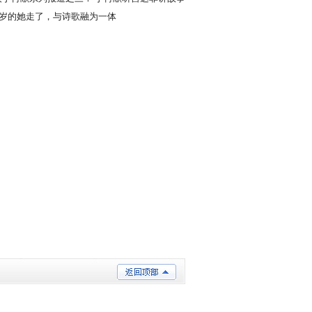
栈桥
00岁的她走了，与诗歌融为一体