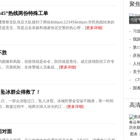
聚
345”热线两份特殊工单
习近
察支队张店大队接到了两份&ldquo;12345&rdquo;市民热线转来的
提意见，而是点名表扬和感谢张店交警的热心帮 ...
[更多详细]
习
调
我
第
不胜
庆
的困难和风险，但疫情就是命令，防控就是责任。成立疫情防控工作专
人
、完善机制，全体警辅人员备战 ...
[更多详细]
→
关
的
《
国
，坠冰群众得救了！
11日，一群众涉险过江，坠入冰窟。冰城民警金玺奋不顾身，第一时间
高
，救援过程中，他两次掉入冰冷的江 ...
[更多详细]
面对面
图表：