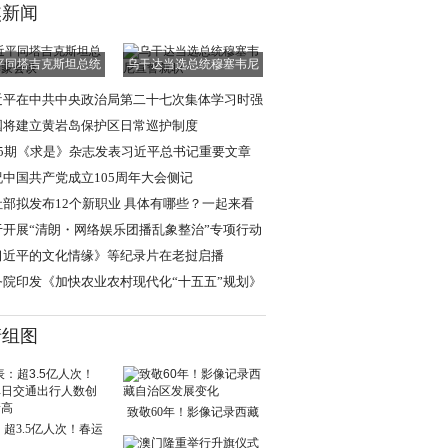
焦新闻
平同塔吉克斯坦总统
乌干达当选总统穆塞韦尼
拉赫蒙会谈
宣誓就职
近平在中共中央政治局第二十七次集体学习时强
 强化政治引领
国将建立黄岩岛保护区日常巡护制度
15期《求是》杂志发表习近平总书记重要文章
祝中国共产党成立105周年大会侧记
社部拟发布12个新职业 具体有哪些？一起来看
于开展“清朗・网络娱乐团播乱象整治”专项行动
通知
习近平的文化情缘》等纪录片在老挝启播
务院印发《加快农业农村现代化“十五五”规划》
清组图
致敬60年！影像记录西藏
超3.5亿人次！春运
自治区发展变化