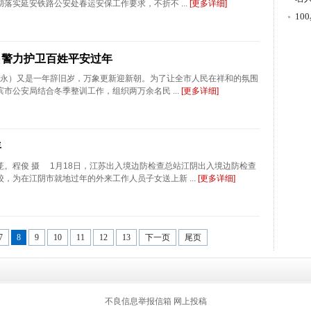
落实延安铁路公安处春运安保工作要求，不折不 ...
[更多详细]
游
1
名警力护卫百姓平安过年
朱善永）又是一年辞旧岁，万象更新迎新朝。为了让全市人民在祥和的氛围
市公安局结合冬季整训工作，组织两万余名民 ...
[更多详细]
年
笼。程俊 摄 1月18日，江苏出入境边防检查总站江阴出入境边防检查
，为在江阴市就地过年的外来工作人员子女送上新 ...
[更多详细]
7
8
9
10
11
12
13
下一页
尾页
返回顶部
不良信息举报信箱
网上投稿