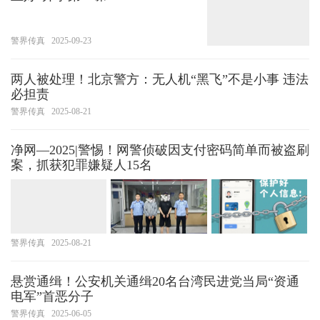
警界传真
2025-09-23
两人被处理！北京警方：无人机“黑飞”不是小事 违法
必担责
警界传真
2025-08-21
净网—2025|警惕！网警侦破因支付密码简单而被盗刷
案，抓获犯罪嫌疑人15名
警界传真
2025-08-21
悬赏通缉！公安机关通缉20名台湾民进党当局“资通
电军”首恶分子
警界传真
2025-06-05