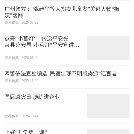
办”“全程网办”等渠道，同步推出
广州警方：“张维平等人拐卖儿童案”关键人物“梅
预约、错
姨”落网
警界传真
2026-03-22
点亮“小莒灯”，传递平安光——
莒县公安局“小莒灯”平安宣讲团
出发啦！
警界传真
2026-01-26
网警依法查处编造“民宿出现不明感染源”谣言者
警界传真
2025-11-26
国际减灾日 演练进企业
警界传真
2025-10-14
上好“开学第一课”