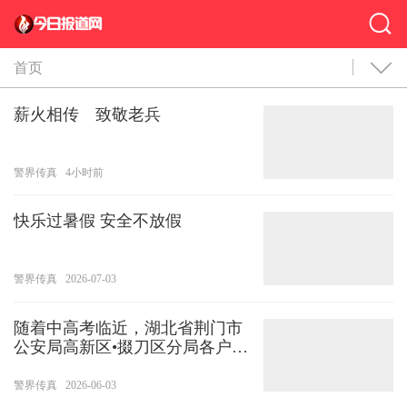
首页
薪火相传 致敬老兵
警界传真
4小时前
快乐过暑假 安全不放假
警界传真
2026-07-03
随着中高考临近，湖北省荆门市
公安局高新区•掇刀区分局各户籍
服务窗口全面开通中高考考生身
份证办理“绿色通道”，依托“线上
警界传真
2026-06-03
+线下”服务模式，畅通“一窗通