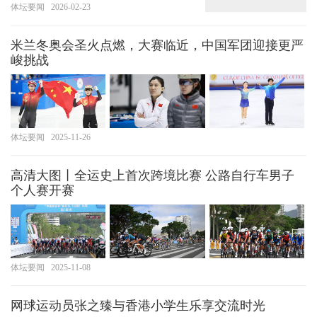
铜收官
体坛要闻
2026-02-23
米兰冬奥会圣火点燃，大赛临近，中国军团迎接更严
峻挑战
体坛要闻
2025-11-26
高清大图丨全运史上首次跨境比赛 公路自行车男子
个人赛开赛
体坛要闻
2025-11-08
网球运动员张之臻与香港小学生乐享交流时光