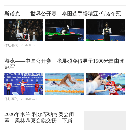
斯诺克——世界公开赛：泰国选手塔猜亚·乌诺夺冠
体坛要闻
2026-03-23
游泳——中国公开赛：张展硕夺得男子1500米自由泳
冠军
体坛要闻
2026-03-22
2026年米兰-科尔蒂纳冬奥会闭
幕，奥林匹克会旗交接，下届冬
奥会在法国举办；中国队5金4银6