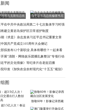
焦新闻
平同塔吉克斯坦总统
乌干达当选总统穆塞韦尼
拉赫蒙会谈
宣誓就职
近平在中共中央政治局第二十七次集体学习时强
 强化政治引领
国将建立黄岩岛保护区日常巡护制度
15期《求是》杂志发表习近平总书记重要文章
祝中国共产党成立105周年大会侧记
社部拟发布12个新职业 具体有哪些？一起来看
于开展“清朗・网络娱乐团播乱象整治”专项行动
通知
习近平的文化情缘》等纪录片在老挝启播
务院印发《加快农业农村现代化“十五五”规划》
清组图
致敬60年！影像记录西藏
超3.5亿人次！春运
自治区发展变化