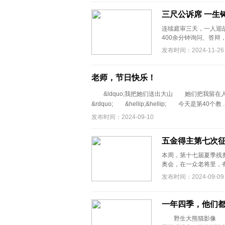
三尺公诉席 一生
连续庭审三天，一人迎战&
400余分钟询问、答辩
发布时间：2024-11-26
老师，节日快乐！
&ldquo;我把她们送出大山 她们把我留在人间
&rdquo; &hellip;&hellip; 今天是第40个教 .
发布时间：2024-09-10
五金得主第七次征
本周，第十七届夏季残奥
奥会，在一众老将里，有
发布时间：2024-09-09
一年四季，他们都
野生大熊猫影像 康