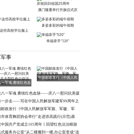
单日交通出行人
澳门隆重举行升旗仪式庆
祝回归祖国25周
多姿多彩的端午假期
这些高校学位服上
新！
幸福牵手“520”
家军事
中国邮政发行《中国人民
八一军魂 赓续红色血
解放军军旗、军
脉——庆八一慰
敬八一军魂 赓续红色血脉——庆八一慰问抗美援
老兵大型红色
前一步走——写在中国人民解放军建军99周年之
国邮政发行《中国人民解放军军旗、军徽、军
》纪念邮票
南市体育舞蹈协会举行“走进崇高践行(示范)基
”挂牌仪式
祝中国共产党成立105周年〡回望红色法治根脉
述强军法治使
站式服务办公室”从二楼搬到一楼,办公室变成“连