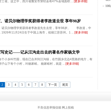
三省。这之中，四川省雅安市荥经县有47%县域面积 ...
[更多详细]
游
1
、诺贝尔物理学奖获得者李政道去世 享年98岁
诺贝尔物理学奖获得者李政道先生去世，享年98岁。 李政道，中
926年11月24日生于中国上海市，祖籍江苏苏州。1 ...
[更多详细]
蒙写史记——记从汪沟走出去的著名作家杨文学
有个小乡叫竹园，现在已合并到汪沟镇，在竹园乡北边4里路的地方，有
子山下有个小村，叫杨家峪。 杨家峪村，就是 ...
[更多详细]
2
3
4
5
6
7
8
下一页
尾页
返回顶部
不良信息举报信箱
网上投稿