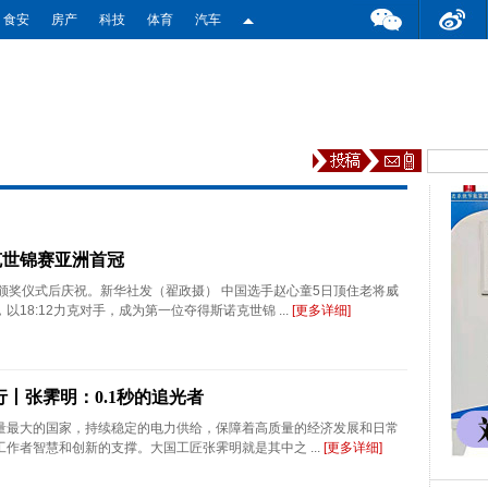
食安
房产
科技
体育
汽车
克世锦赛亚洲首冠
奖仪式后庆祝。新华社发（翟政摄） 中国选手赵心童5日顶住老将威
18:12力克对手，成为第一位夺得斯诺克世锦 ...
[更多详细]
行丨张霁明：0.1秒的追光者
量最大的国家，持续稳定的电力供给，保障着高质量的经济发展和日常
作者智慧和创新的支撑。大国工匠张霁明就是其中之 ...
[更多详细]