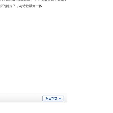
栈桥
00岁的她走了，与诗歌融为一体