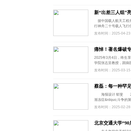
新“出差三人组”
据中国载人航天工程办
行神舟二十号载人飞行任
发布时间：2025-04-23
痛悼！著名爆破
2025年3月4日，终
学院张志呈教授，因病医
发布时间：2025-03-15
蔡磊：每一种罕
海报设计 郁斐 2025
渐冻症&rdquo;斗争
发布时间：2025-02-28
北京交通大学“9