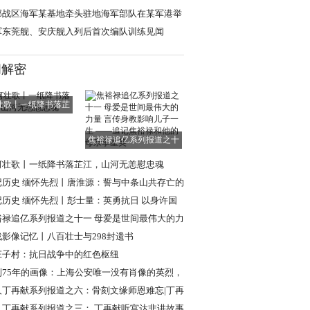
”
部战区海军某基地牵头驻地海军部队在某军港举
开放活动
军东莞舰、安庆舰入列后首次编队训练见闻
闻解密
壮歌丨一纸降书落芷
江，山河无恙慰
焦裕禄追亿系列报道之十
一 母爱是世间
河壮歌丨一纸降书落芷江，山河无恙慰忠魂
记历史 缅怀先烈丨唐淮源：誓与中条山共存亡的
日英烈
记历史 缅怀先烈丨彭士量：英勇抗日 以身许国
裕禄追亿系列报道之十一 母爱是世间最伟大的力
言传身教
战影像记忆丨八百壮士与298封遗书
庄子村：抗日战争中的红色枢纽
到75年的画像：上海公安唯一没有肖像的英烈，
现年轻模样
人丁再献系列报道之六：骨刻文缘师恩难忘|丁再
忆路遥教授
人丁再献系列报道之三： 丁再献听宫达非讲故事