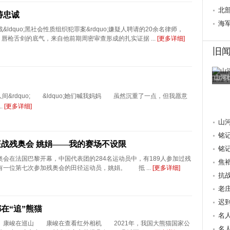
心桥
北
铸忠诚
行
海
ldquo;黑社会性质组织犯罪案&rdquo;嫌疑人聘请的20余名律师，
，唇枪舌剑的底气，来自他前期周密审查形成的扎实证据 ...
[更多详细]
旧
山河
&rdquo; &ldquo;她们喊我妈妈 虽然沉重了一点，但我愿意
..
[更多详细]
山
铭
战残奥会 姚娟——我的赛场不设限
抗
铭
会在法国巴黎开幕，中国代表团的284名运动员中，有189人参加过残
焦
一位第七次参加残奥会的田径运动员，姚娟。 抵 ...
[更多详细]
量 
抗
老
迟
在“追”熊猫
重
名
峻在巡山 康峻在查看红外相机 2021年，我国大熊猫国家公
献
名