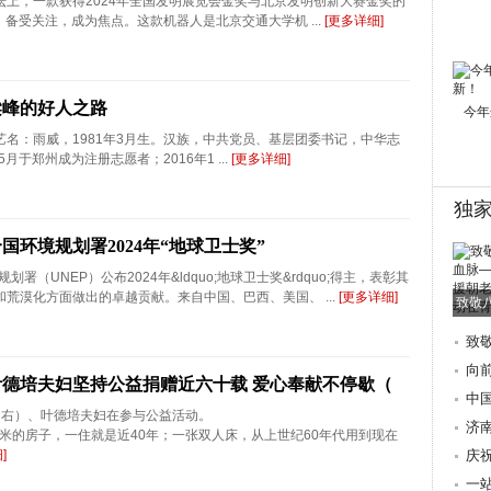
，一款获得2024年全国发明展览会金奖与北京发明创新大赛金奖的
t）备受关注，成为焦点。这款机器人是北京交通大学机 ...
[更多详细]
梁峰的好人之路
今年
名：雨威，1981年3月生。汉族，中共党员、基层团委书记，中华志
月于郑州成为注册志愿者；2016年1 ...
[更多详细]
独
国环境规划署2024年“地球卫士奖”
划署（UNEP）公布2024年&ldquo;地球卫士奖&rdquo;得主，表彰其
荒漠化方面做出的卓越贡献。来自中国、巴西、美国、 ...
[更多详细]
致敬
致
朝
向
德培夫妇坚持公益捐赠近六十载 爱心奉献不停歇（
际
中
右）、叶德培夫妇在参与公益活动。
歌
济
方米的房子，一住就是近40年；一张双人床，从上世纪60年代用到现在
]
地
庆
讲
一