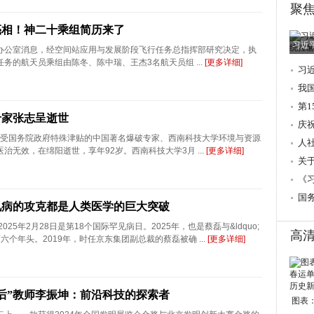
聚
亮相！神二十乘组简历来了
习近
公室消息，经空间站应用与发展阶段飞行任务总指挥部研究决定，执
务的航天员乘组由陈冬、陈中瑞、王杰3名航天员组 ...
[更多详细]
习
调
我
第
专家张志呈逝世
庆
生享受国务院政府特殊津贴的中国著名爆破专家、西南科技大学环境与资源
人
治无效，在绵阳逝世，享年92岁。西南科技大学3月 ...
[更多详细]
→
关
的
《
国
见病的攻克都是人类医学的巨大突破
年2月28日是第18个国际罕见病日。2025年，也是蔡磊与&ldquo;
高
的第六个年头。2019年，时任京东集团副总裁的蔡磊被确 ...
[更多详细]
0后”教师李振坤：前沿科技的探索者
图表：